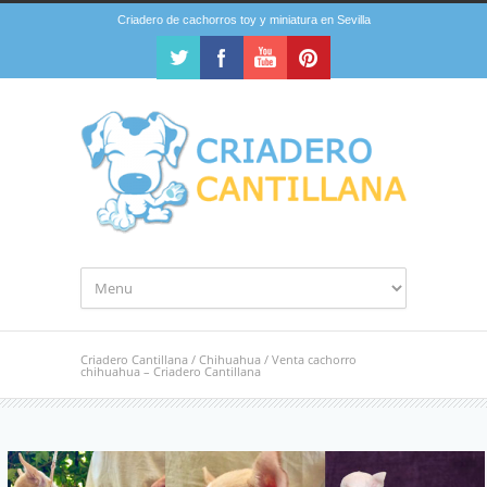
Criadero de cachorros toy y miniatura en Sevilla
Criadero Cantillana
/
Chihuahua
/
Venta cachorro
chihuahua – Criadero Cantillana