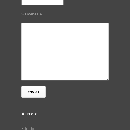
Su mensaje
A un clic
Inicio