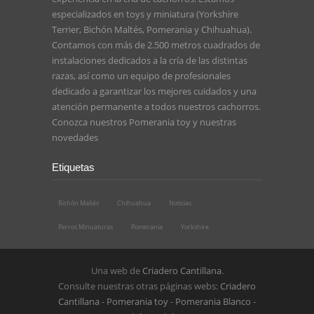
especializados en toys y miniatura (Yorkshire
Terrier, Bichón Maltés, Pomerania y Chihuahua).
Contamos con más de 2.500 metros cuadrados de
instalaciones dedicados a la cría de las distintas
razas, así como un equipo de profesionales
dedicado a garantizar los mejores cuidados y una
atención permanente a todos nuestros cachorros.
Conozca nuestros
Pomerania toy
y nuestras
novedades
Etiquetas
Bichón Maltés
Chihuahua
Noticias
Perros Minuaturas
Pomerania
Yorkshire
Una web de
Criadero Cantillana
.
Consulte nuestras otras páginas webs:
Criadero
Cantillana
-
Pomerania toy
-
Pomerania Blanco
-