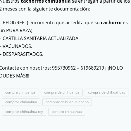
Nuestros
cachorros chihuahua
se entregan a partir de los
2 meses con la siguiente documentación:
– PEDIGREE. (Documento que acredita que su
cachorro
es
un PURA RAZA).
– CARTILLA SANITARIA ACTUALIZADA.
– VACUNADOS.
– DESPARASITADOS.
Contacte con nosotros: 955730962 – 619689219 ¡¡¡NO LO
DUDES MÁS!!!
compra chihuahua
compra de chihuahua
compra de chihuahuas
comprar chihuahua
comprar chihuahua enano
comprar chihuahua toy
compro chihuahua