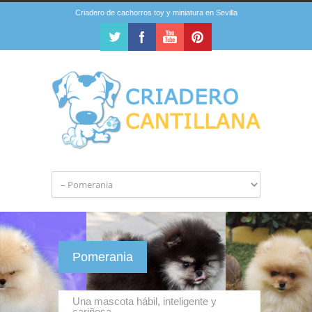
Criadero de cachorros toy y miniatura en Sevilla
Pomerania
Una mascota hábil, inteligente y
cariñosa