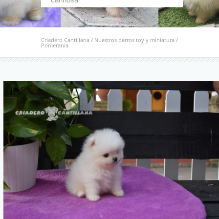
Criadero Cantillana
/
Nuestros perros toy y miniatura
/
Pomerania