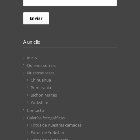
A un clic
Inicio
Quiénes somos
Nuestras razas
Chihuahua
Pomerania
Bichón Maltés
Yorkshire
Contacto
Galerías fotográficas
Fotos de nuestras camadas
Fotos de Yorkshire