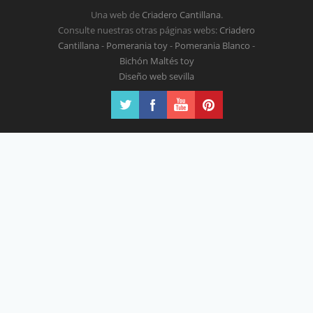
Una web de
Criadero Cantillana
.
Consulte nuestras otras páginas webs:
Criadero
Cantillana
-
Pomerania toy
-
Pomerania Blanco
-
Bichón Maltés toy
Diseño web sevilla