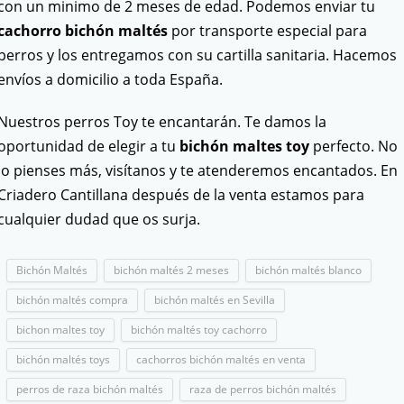
con un minimo de 2 meses de edad. Podemos enviar tu
cachorro bichón maltés
por transporte especial para
perros y los entregamos con su cartilla sanitaria. Hacemos
envíos a domicilio a toda España.
Nuestros perros Toy te encantarán. Te damos la
oportunidad de elegir a tu
bichón maltes toy
perfecto. No
lo pienses más, visítanos y te atenderemos encantados. En
Criadero Cantillana después de la venta estamos para
cualquier dudad que os surja.
Bichón Maltés
bichón maltés 2 meses
bichón maltés blanco
bichón maltés compra
bichón maltés en Sevilla
bichon maltes toy
bichón maltés toy cachorro
bichón maltés toys
cachorros bichón maltés en venta
perros de raza bichón maltés
raza de perros bichón maltés