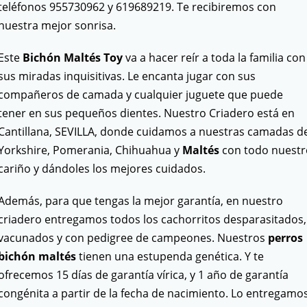
teléfonos 955730962 y 619689219. Te recibiremos con
nuestra mejor sonrisa.
Este
Bichón Maltés Toy
va a hacer reír a toda la familia con
sus miradas inquisitivas. Le encanta jugar con sus
compañeros de camada y cualquier juguete que puede
tener en sus pequeños dientes. Nuestro Criadero está en
Cantillana, SEVILLA, donde cuidamos a nuestras camadas d
Yorkshire, Pomerania, Chihuahua y
Maltés
con todo nuestr
cariño y dándoles los mejores cuidados.
Además, para que tengas la mejor garantía, en nuestro
criadero entregamos todos los cachorritos desparasitados,
vacunados y con pedigree de campeones. Nuestros
perros
bichón maltés
tienen una estupenda genética. Y te
ofrecemos 15 días de garantía vírica, y 1 año de garantía
congénita a partir de la fecha de nacimiento. Lo entregamo