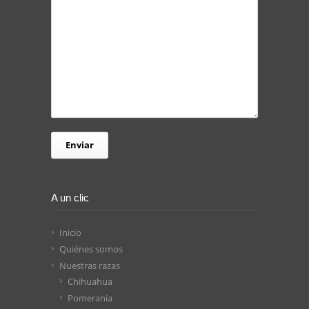
A un clic
Inicio
Quiénes somos
Nuestras razas
Chihuahua
Pomerania