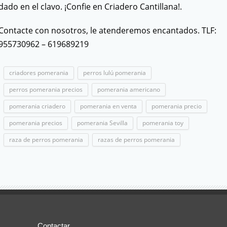
dado en el clavo. ¡Confie en Criadero Cantillana!.
Contacte con nosotros, le atenderemos encantados. TLF:
955730962 – 619689219
criadores pomerania
perros lulú pomerania
perros pomerania precios
pomerania americano
pomerania criadero
pomerania en venta
pomerania precio
pomerania precios
pomerania Sevilla
pomerania toy
raza de perros pomerania
razas de perros pomerania
Contactar