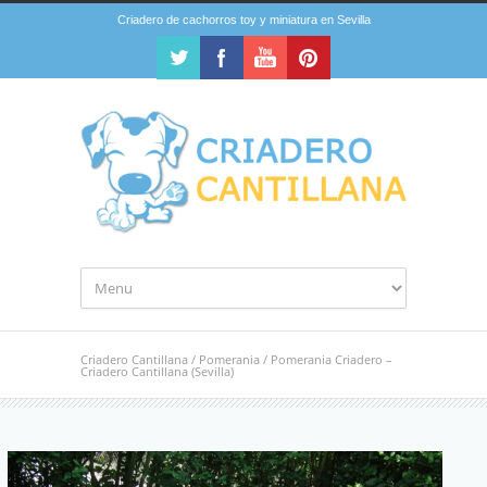
Criadero de cachorros toy y miniatura en Sevilla
Criadero Cantillana
/
Pomerania
/
Pomerania Criadero –
Criadero Cantillana (Sevilla)