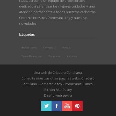
razas, así como un equipo de profesionales
dedicado a garantizar los mejores cuidados y una
atención permanente a todos nuestros cachorros.
Conozca nuestros
Pomerania toy
y nuestras
novedades
Etiquetas
Bichón Maltés
Chihuahua
Noticias
Perros Minuaturas
Pomerania
Yorkshire
Una web de
Criadero Cantillana
.
Consulte nuestras otras páginas webs:
Criadero
Cantillana
-
Pomerania toy
-
Pomerania Blanco
-
Bichón Maltés toy
Diseño web sevilla