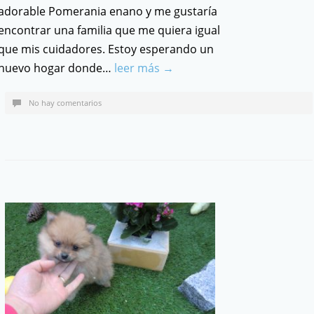
adorable Pomerania enano y me gustaría
encontrar una familia que me quiera igual
que mis cuidadores. Estoy esperando un
nuevo hogar donde…
leer más →
No hay comentarios