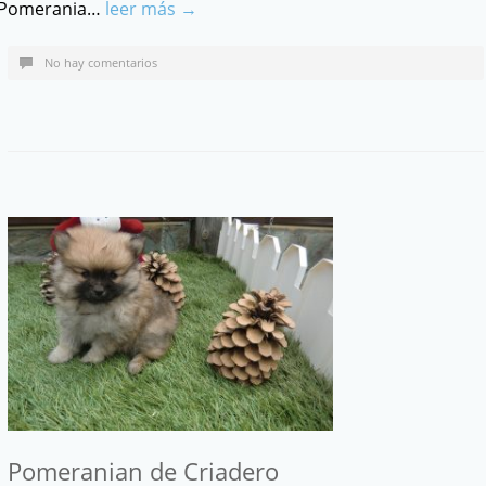
Pomerania…
leer más →
No hay comentarios
Pomeranian de Criadero