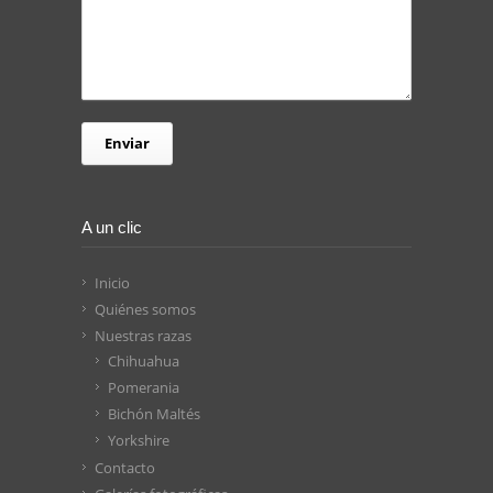
A un clic
Inicio
Quiénes somos
Nuestras razas
Chihuahua
Pomerania
Bichón Maltés
Yorkshire
Contacto