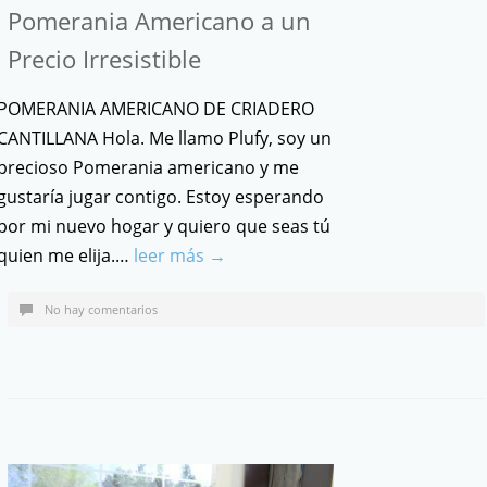
Pomerania Americano a un
Precio Irresistible
POMERANIA AMERICANO DE CRIADERO
CANTILLANA Hola. Me llamo Plufy, soy un
precioso Pomerania americano y me
gustaría jugar contigo. Estoy esperando
por mi nuevo hogar y quiero que seas tú
quien me elija.…
leer más →
No hay comentarios