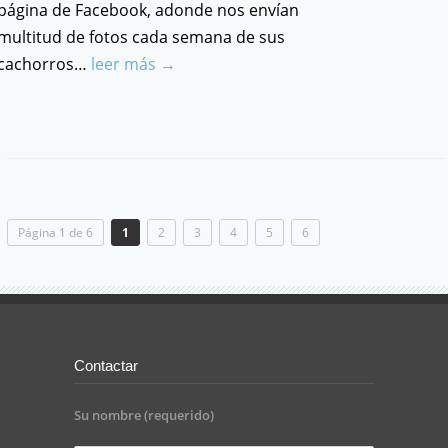
página de Facebook, adonde nos envían
multitud de fotos cada semana de sus
cachorros…
leer más →
Página 1 de 6
1
2
3
4
5
6
Contactar
Su nombre (requerido)