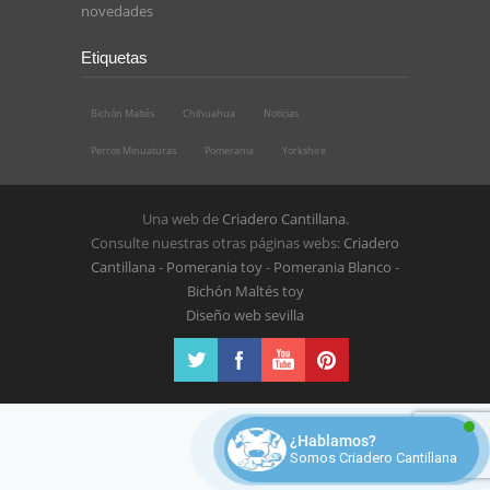
novedades
Etiquetas
Bichón Maltés
Chihuahua
Noticias
Perros Minuaturas
Pomerania
Yorkshire
Una web de
Criadero Cantillana
.
Consulte nuestras otras páginas webs:
Criadero
Cantillana
-
Pomerania toy
-
Pomerania Blanco
-
Bichón Maltés toy
Diseño web sevilla
¿Hablamos?
Somos Criadero Cantillana