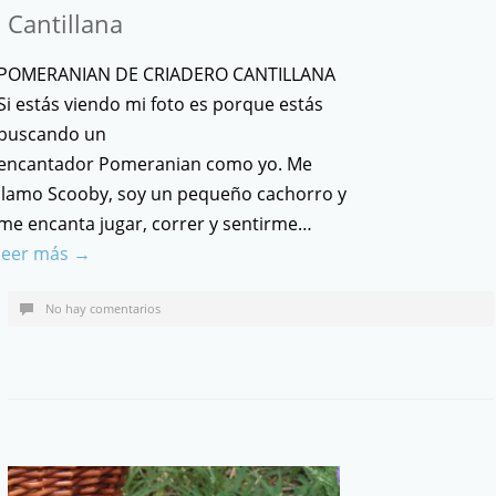
Cantillana
POMERANIAN DE CRIADERO CANTILLANA
Si estás viendo mi foto es porque estás
buscando un
encantador Pomeranian como yo. Me
llamo Scooby, soy un pequeño cachorro y
me encanta jugar, correr y sentirme…
leer más →
No hay comentarios