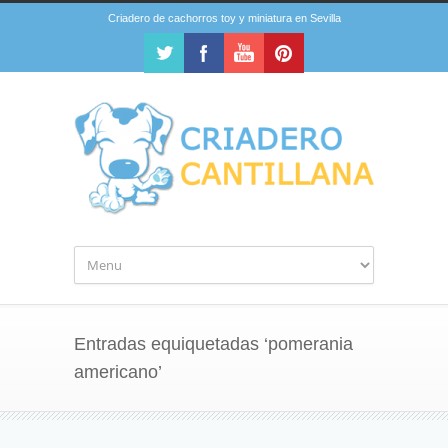
Criadero de cachorros toy y miniatura en Sevilla
Entradas equiquetadas ‘pomerania
americano’