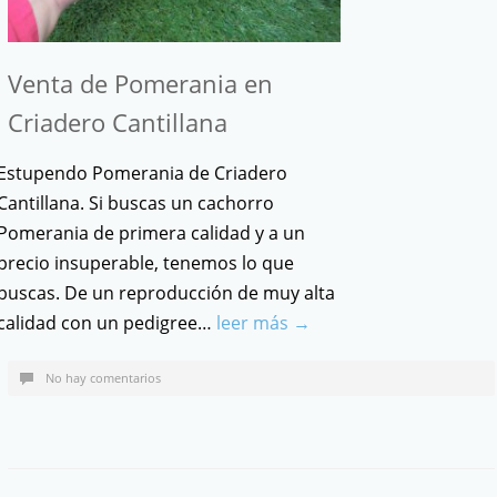
Venta de Pomerania en
Criadero Cantillana
Estupendo Pomerania de Criadero
Cantillana. Si buscas un cachorro
Pomerania de primera calidad y a un
precio insuperable, tenemos lo que
buscas. De un reproducción de muy alta
calidad con un pedigree…
leer más →
No hay comentarios