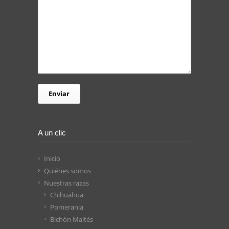
A un clic
Inicio
Quiénes somos
Nuestras razas
Chihuahua
Pomerania
Bichón Maltés