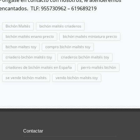
Póngase en contacto con nosotros, le atenderemos
encantados. TLF: 955730962 – 619689219
Bichón Maltés
bichón maltés criaderos
bichón maltés enano precio
bichón maltés miniatura precio
bichon maltes toy
compro bichón maltés toy
criadero bichón maltés toy
criaderos bichón maltés toy
criadores de bichón maltés en España
perro maltés bichón
se vende bichón maltés
vendo bichón maltés toy
Contactar