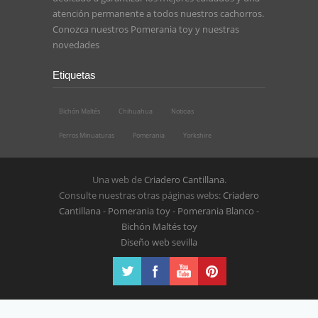
atención permanente a todos nuestros cachorros.
Conozca nuestros
Pomerania toy
y nuestras
novedades
Etiquetas
Bichón Maltés
Chihuahua
Noticias
Perros Minuaturas
Pomerania
Yorkshire
Una web de
Criadero Cantillana
.
Consulte nuestras otras páginas webs:
Criadero
Cantillana
-
Pomerania toy
-
Pomerania Blanco
-
Bichón Maltés toy
Diseño web sevilla