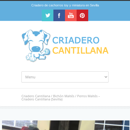
Criadero de cachorros toy y miniatura en Sevilla
Criadero Cantillana
/
Bichón Maltés
/
Perros Maltés –
Criadero Cantillana (Sevilla)