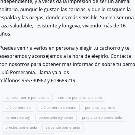
independiente, y a veces da la impresión de ser un animal
solitario, aunque le gustan las caricias, y que le rasquen la
espalda y las orejas, donde es más sensible. Suelen ser una
raza saludable, resistente y longeva, viviendo más de 16
años.
Puedes venir a verlos en persona y elegir tu cachorro y te
asesoramos y aconsejamos a la hora de elegirlo. Contacta
con nosotros para obtener mas información sobre tu perr
Lulú Pomerania. Llama ya a los
teléfonos 955730962 y 619689219.
comprar perro pomerania
compro pomerania enano
lulú pomerania
lulú pomerania enano
pomerania precio
pomerania toy
pomerania toy venta
precio perro pomerania
precios pomerania
se vende pomerania