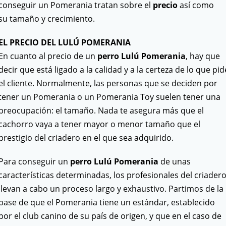
conseguir un Pomerania tratan sobre el
precio
así como
su tamaño y crecimiento.
EL PRECIO DEL LULÚ POMERANIA
En cuanto al precio de un
perro Lulú Pomerania
, hay que
decir que está ligado a la calidad y a la certeza de lo que pid
el cliente. Normalmente, las personas que se deciden por
tener un Pomerania o un Pomerania Toy suelen tener una
preocupación: el tamaño. Nada te asegura más que el
cachorro vaya a tener mayor o menor tamaño que el
prestigio del criadero en el que sea adquirido.
Para conseguir un
perro Lulú Pomerania
de unas
características determinadas, los profesionales del criader
llevan a cabo un proceso largo y exhaustivo. Partimos de la
base de que el Pomerania tiene un estándar, establecido
por el club canino de su país de origen, y que en el caso de