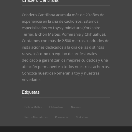
Criadero Cantillana
Criadero Cantillana acumula más de 20 años de
experiencia en la cría de cachorros. Estamos
especializados en toys y miniatura (Yorkshire
Terrier, Bichón Maltés, Pomerania y Chihuahua).
Contamos con más de 2.500 metros cuadrados de
instalaciones dedicados a la cría de las distintas
razas, así como un equipo de profesionales
dedicado a garantizar los mejores cuidados y una
atención permanente a todos nuestros cachorros.
Conozca nuestros
Pomerania toy
y nuestras
novedades
Etiquetas
Bichón Maltés
Chihuahua
Noticias
Perros Minuaturas
Pomerania
Yorkshire