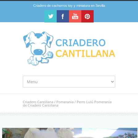
Criadero de cachorros toy y miniatura en Sevilla
Criadero Cantillana
/
Pomerania
/
Perro Lulú Pomerania
de Criadero Cantillana