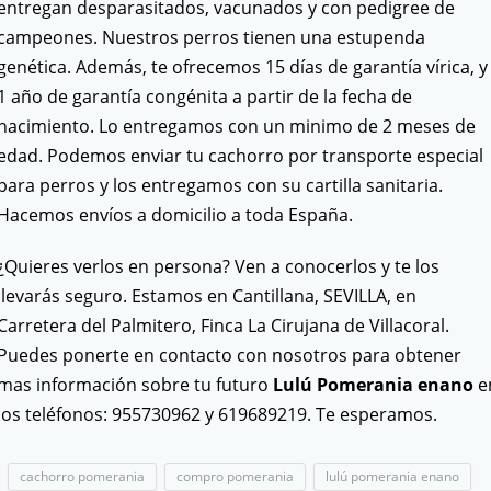
entregan desparasitados, vacunados y con pedigree de
campeones. Nuestros perros tienen una estupenda
genética. Además, te ofrecemos 15 días de garantía vírica, y
1 año de garantía congénita a partir de la fecha de
nacimiento. Lo entregamos con un minimo de 2 meses de
edad. Podemos enviar tu cachorro por transporte especial
para perros y los entregamos con su cartilla sanitaria.
Hacemos envíos a domicilio a toda España.
¿Quieres verlos en persona? Ven a conocerlos y te los
llevarás seguro. Estamos en Cantillana, SEVILLA, en
Carretera del Palmitero, Finca La Cirujana de Villacoral.
Puedes ponerte en contacto con nosotros para obtener
mas información sobre tu futuro
Lulú Pomerania enano
e
los teléfonos: 955730962 y 619689219. Te esperamos.
cachorro pomerania
compro pomerania
lulú pomerania enano