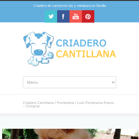
Criadero de cachorros toy y miniatura en Sevilla
Criadero Cantillana
/
Pomerania
/
Lulú Pomerania Enano
– Comprar