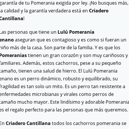
garantía de tu Pomerania exigida por ley. ¡No busques más,
la calidad y la garantía verdadera está en
Criadero
Cantillana
!
Las personas que tiene un
Lulú Pomerania
enano
aseguran que es contagioso y es como si fueran un
niño más de la casa. Son parte de la familia. Y es que los
Pomeranias
tienen un gran corazón y son muy cariñosos y
familiares. Además, estos cachorros, pese a su pequeño
tamaño, tienen una salud de hierro. El Lulú Pomerania
enano es un perro dinámico, robusto y equilibrado, su
fragilidad es tan solo un mito. Es un perro tan resistente a
enfermedades microbianas y virales como perros de
tamaño mucho mayor. Este lindísimo y adorable Pomerani
es el regalo perfecto para las personas que más queremos.
En
Criadero Cantillana
todos los cachorros pomerania se