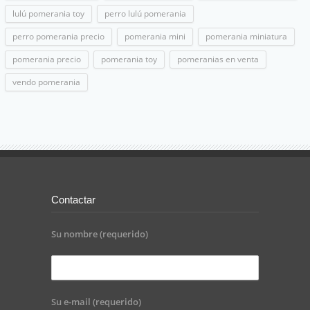
lulú pomerania toy
perro lulú pomerania
perro pomerania precio
pomerania mini
pomerania miniatura
pomerania precio
pomerania toy
pomeranias en venta
vendo pomerania
Contactar
Su nombre (requerido)
Su e-mail (requerido)