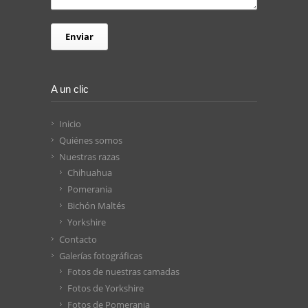
A un clic
Inicio
Quiénes somos
Nuestras razas
Chihuahua
Pomerania
Bichón Maltés
Yorkshire
Contacto
Galerías fotográficas
Fotos de nuestras camadas
Fotos de Yorkshire
Fotos de Pomerania