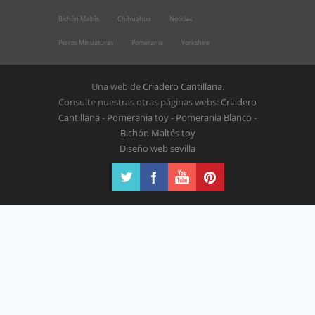
Bichón Maltés
Chihuahua
Noticias
Perros Minuaturas
Pomerania
Yorkshire
Una web de
Criadero Cantillana
.
Consulte nuestras otras páginas webs:
Criadero
Cantillana
-
Pomerania toy
-
Pomerania Blanco
-
Bichón Maltés toy
Diseño web sevilla