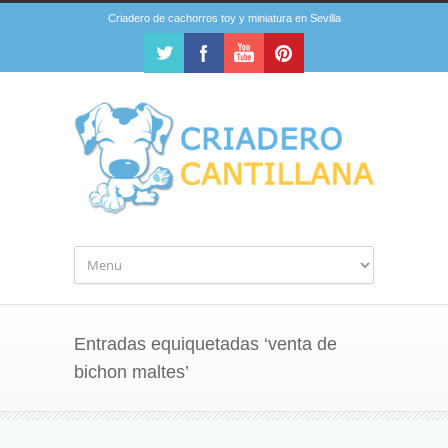
Criadero de cachorros toy y miniatura en Sevilla
Entradas equiquetadas ‘venta de
bichon maltes’