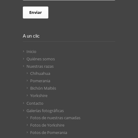
A un clic
Inicio
Quiénes somos
Nuestras razas
Chihuahua
Pomerania
Bichón Maltés
Yorkshire
Contacto
Galerías fotográficas
Fotos de nuestras camadas
Fotos de Yorkshire
Fotos de Pomerania