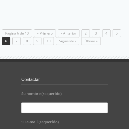
Página 6 de 10
« Primero
‹ Anterior
2
3
4
5
6
7
8
9
10
Siguiente ›
Último »
Contactar
Su nombre (requerido)
Su e-mail (requerido)