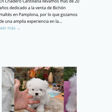
En Criadero Cantillana llevamos más de 20
años dedicado a la venta de Bichón
maltés en Pamplona, por lo que gozamos
de una amplia experiencia en la…
leer más →