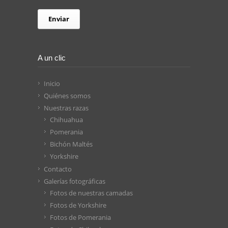
A un clic
Inicio
Quiénes somos
Nuestras razas
Chihuahua
Pomerania
Bichón Maltés
Yorkshire
Contacto
Galerías fotográficas
Fotos de nuestras camadas
Fotos de Yorkshire
Fotos de Pomerania