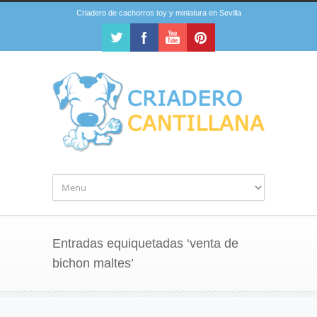
Criadero de cachorros toy y miniatura en Sevilla
Entradas equiquetadas ‘venta de
bichon maltes’