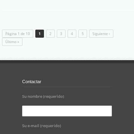
Página 1 de 10
1
2
3
4
5
Siguiente ›
Último »
Contactar
Su nombre (requerido)
Su e-mail (requerido)