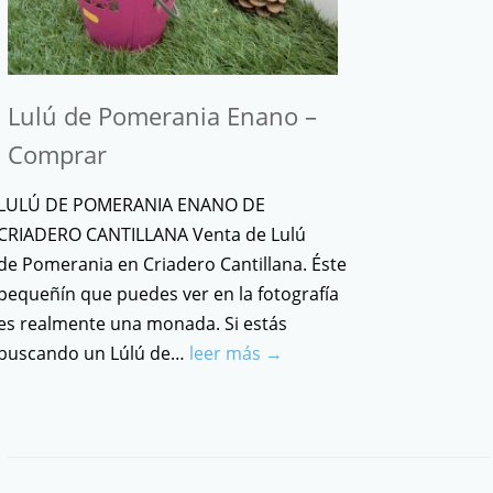
Lulú de Pomerania Enano –
Comprar
LULÚ DE POMERANIA ENANO DE
CRIADERO CANTILLANA Venta de Lulú
de Pomerania en Criadero Cantillana. Éste
pequeñín que puedes ver en la fotografía
es realmente una monada. Si estás
buscando un Lúlú de…
leer más →