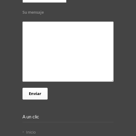
Su mensaje
A un clic
Inicio