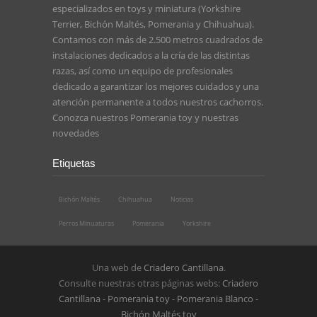
especializados en toys y miniatura (Yorkshire
Terrier, Bichón Maltés, Pomerania y Chihuahua).
Contamos con más de 2.500 metros cuadrados de
instalaciones dedicados a la cría de las distintas
razas, así como un equipo de profesionales
dedicado a garantizar los mejores cuidados y una
atención permanente a todos nuestros cachorros.
Conozca nuestros
Pomerania toy
y nuestras
novedades
Etiquetas
Bichón Maltés
Chihuahua
Noticias
Perros Minuaturas
Pomerania
Yorkshire
Una web de
Criadero Cantillana
.
Consulte nuestras otras páginas webs:
Criadero
Cantillana
-
Pomerania toy
-
Pomerania Blanco
-
Bichón Maltés toy