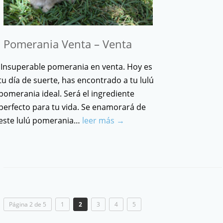
Pomerania Venta – Venta
Insuperable pomerania en venta. Hoy es
tu día de suerte, has encontrado a tu lulú
pomerania ideal. Será el ingrediente
perfecto para tu vida. Se enamorará de
este lulú pomerania…
leer más →
Página 2 de 5
1
2
3
4
5