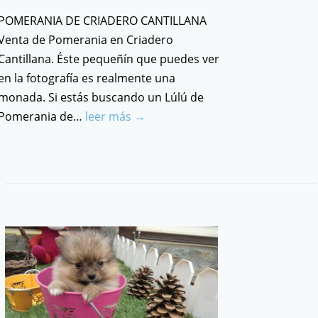
POMERANIA DE CRIADERO CANTILLANA
Venta de Pomerania en Criadero
Cantillana. Éste pequeñín que puedes ver
en la fotografía es realmente una
monada. Si estás buscando un Lúlú de
Pomerania de…
leer más →