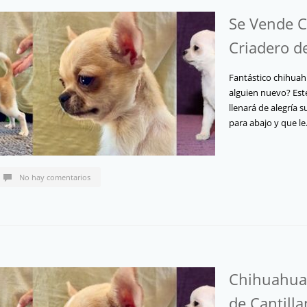
Se Vende 
Criadero d
Fantástico chihuah
alguien nuevo? Este
llenará de alegría s
para abajo y que l
No hay comentarios
Chihuahuas
de Cantill