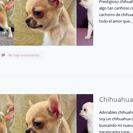
Prestigioso chihua
algo tan cariñoso 
cachorro de chihua
todo el amor que
No hay comentarios
Chihuahua
Adorables chihuahu
soy un chihuahua d
buscando mi nueva f
me encanta jugar,