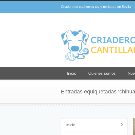
Criadero de cachorros toy y miniatura en Sevilla
Inicio
Quiénes somos
Nue
Entradas equiquetadas ‘chihu
Inicio