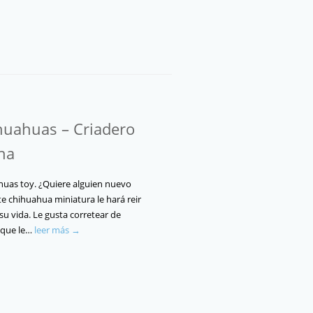
uahuas – Criadero
ana
huas toy. ¿Quiere alguien nuevo
e chihuahua miniatura le hará reir
 su vida. Le gusta corretear de
y que le…
leer más →