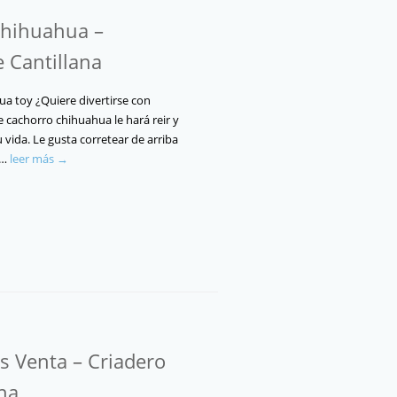
Chihuahua –
e Cantillana
ua toy ¿Quiere divertirse con
 cachorro chihuahua le hará reir y
u vida. Le gusta corretear de arriba
e…
leer más →
 Venta – Criadero
ana