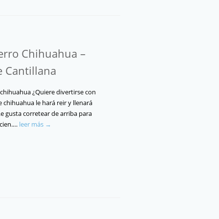
erro Chihuahua –
e Cantillana
chihuahua ¿Quiere divertirse con
 chihuahua le hará reir y llenará
Le gusta corretear de arriba para
icien.…
leer más →