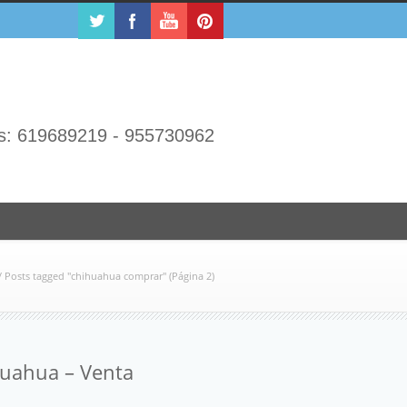
s: 619689219 - 955730962
/
Posts tagged "chihuahua comprar"
(Página 2)
uahua – Venta