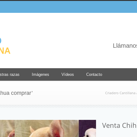
Llámano
stras razas
Imágenes
Vídeos
Contacto
ahua comprar’
Criadero Cantillana
Venta Chih