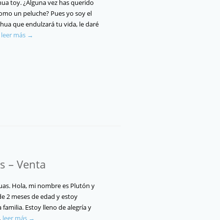
hua toy. ¿Alguna vez has querido
como un peluche? Pues yo soy el
hua que endulzará tu vida, le daré
…
leer más →
s – Venta
as. Hola, mi nombre es Plutón y
e 2 meses de edad y estoy
amilia. Estoy lleno de alegría y
…
leer más →