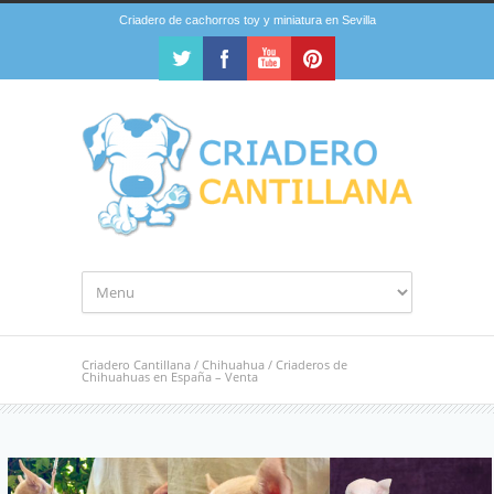
Criadero de cachorros toy y miniatura en Sevilla
Criadero Cantillana
/
Chihuahua
/
Criaderos de
Chihuahuas en España – Venta