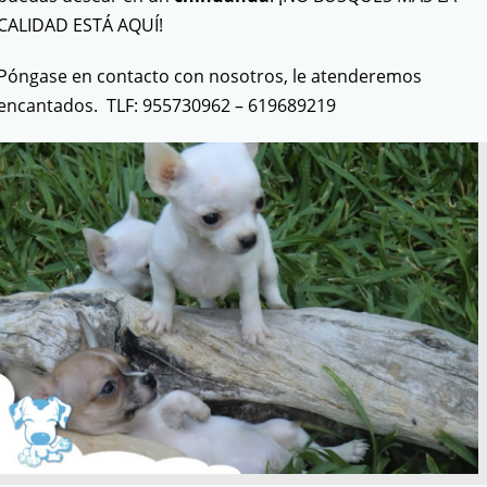
CALIDAD ESTÁ AQUÍ!
Póngase en contacto con nosotros, le atenderemos
encantados. TLF: 955730962 – 619689219