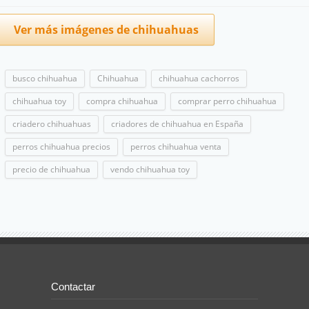
Ver más imágenes de chihuahuas
busco chihuahua
Chihuahua
chihuahua cachorros
chihuahua toy
compra chihuahua
comprar perro chihuahua
criadero chihuahuas
criadores de chihuahua en España
perros chihuahua precios
perros chihuahua venta
precio de chihuahua
vendo chihuahua toy
Contactar