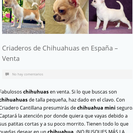
Criaderos de Chihuahuas en España –
Venta
No hay comentarios
Fabulosos
chihuhuas
en venta. Si lo que buscas son
chihuahuas
de talla pequeña, haz dado en el clavo. Con
Criadero Cantillana presumirás de
chihuahua mini
seguro
Captará la atención por donde quiera que vayas debido a
sus patitas cortas y a su poco morrito. Tienen todo lo que
puedas desear en un
chihuahua
. ¡NO BUSQUES MÁS LA