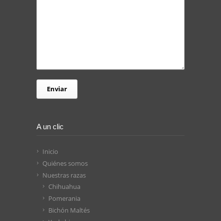
A un clic
Inicio
Quiénes somos
Nuestras razas
Chihuahua
Pomerania
Bichón Maltés