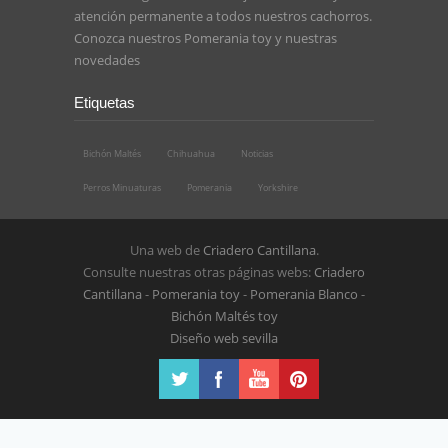
atención permanente a todos nuestros cachorros.
Conozca nuestros
Pomerania toy
y nuestras
novedades
Etiquetas
Bichón Maltés
Chihuahua
Noticias
Perros Minuaturas
Pomerania
Yorkshire
Una web de
Criadero Cantillana
.
Consulte nuestras otras páginas webs:
Criadero
Cantillana
-
Pomerania toy
-
Pomerania Blanco
-
Bichón Maltés toy
Diseño web sevilla