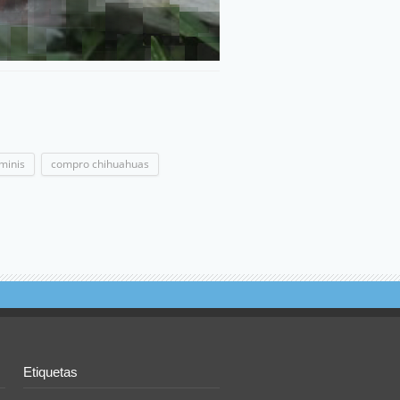
minis
compro chihuahuas
Etiquetas