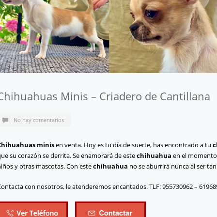
Chihuahuas Minis – Criadero de Cantillana
No hay comentarios
Chihuahuas minis
en venta. Hoy es tu día de suerte, has encontrado a tu
c
que su corazón se derrita. Se enamorará de este
chihuahua
en el momento q
niños y otras mascotas. Con este
chihuahua
no se aburrirá nunca al ser tan
Contacta con nosotros, le atenderemos encantados. TLF: 955730962 – 6196