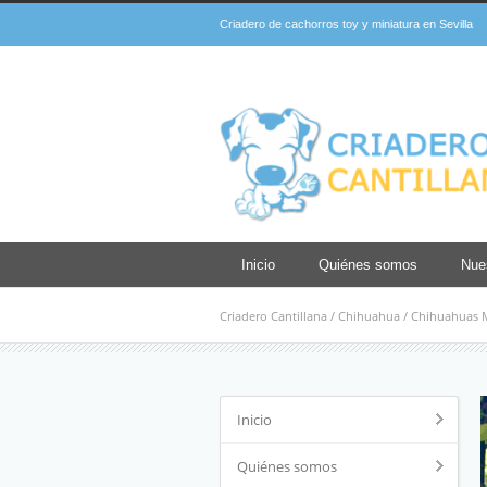
Criadero de cachorros toy y miniatura en Sevilla
Inicio
Quiénes somos
Nue
Criadero Cantillana
/
Chihuahua
/
Chihuahuas Mi
Inicio
Quiénes somos