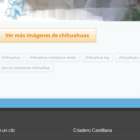
Ver más imágenes de chihuahuas
Chihuahua
chihuahua miniatura venta
chihuahua toy
chihuahuas 
perros miniatura chihuahua
A un clic
Criadero Cantillana