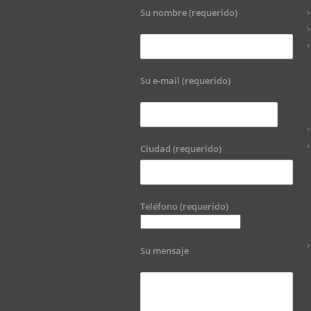
Su nombre (requerido)
Su e-mail (requerido)
Ciudad (requerido)
Teléfono (requerido)
Su mensaje