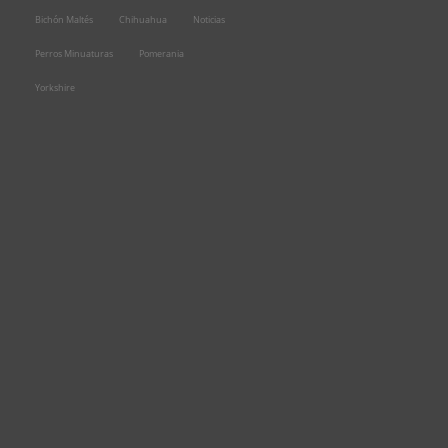
Bichón Maltés
Chihuahua
Noticias
Perros Minuaturas
Pomerania
Yorkshire