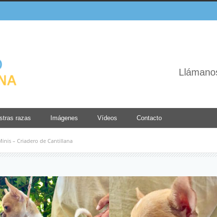
Llámano
stras razas
Imágenes
Vídeos
Contacto
nis – Criadero de Cantillana