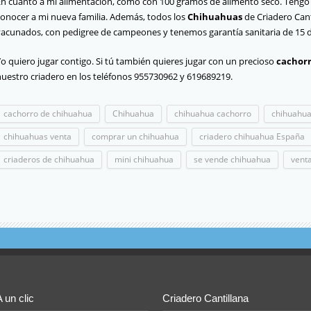
En cuanto a mi alimentación, como con 100 gramos de alimento seco. Tengo 
conocer a mi nueva familia. Además, todos los
Chihuahuas
de Criadero Can
vacunados, con pedigree de campeones y tenemos garantía sanitaria de 15 día
o quiero jugar contigo. Si tú también quieres jugar con un precioso
cachor
nuestro criadero en los teléfonos 955730962 y 619689219.
cachorro de chihuahua
Chihuahua
chihuahua cachorro
chihuahua
chihuahuas venta
comprar un chihuahua
criadero chihuahua España
criaderos de chihuahua
mini chihuahua
se vende chihuahua
vent
A un clic
Criadero Cantillana