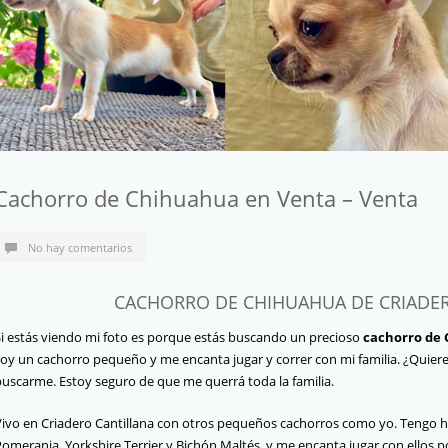
Cachorro de Chihuahua en Venta – Venta
No hay comentarios
CACHORRO DE CHIHUAHUA DE CRIADE
Si estás viendo mi foto es porque estás buscando un precioso
cachorro de
soy un cachorro pequeño y me encanta jugar y correr con mi familia. ¿Quie
buscarme. Estoy seguro de que me querrá toda la familia.
Vivo en Criadero Cantillana con otros pequeños cachorros como yo. Tengo
omerania, Yorkshire Terrier y Bichón Maltés, y me encanta jugar con ellos 