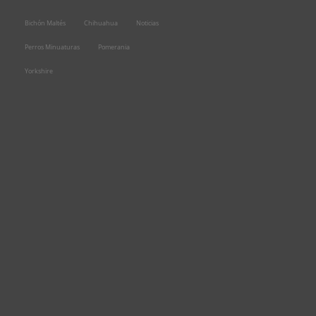
Bichón Maltés
Chihuahua
Noticias
Perros Minuaturas
Pomerania
Yorkshire