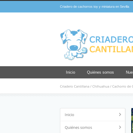
Criadero de cachorros toy y miniatura en Sevilla
Inicio
Quiénes somos
Nue
Criadero Cantillana
/
Chihuahua
/
Cachorro de 
Inicio
Quiénes somos