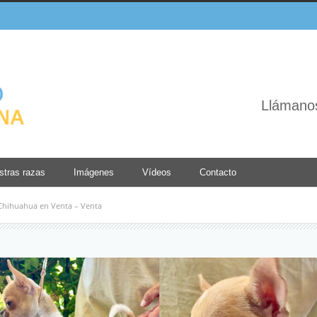
Llámano
stras razas
Imágenes
Vídeos
Contacto
Chihuahua en Venta – Venta