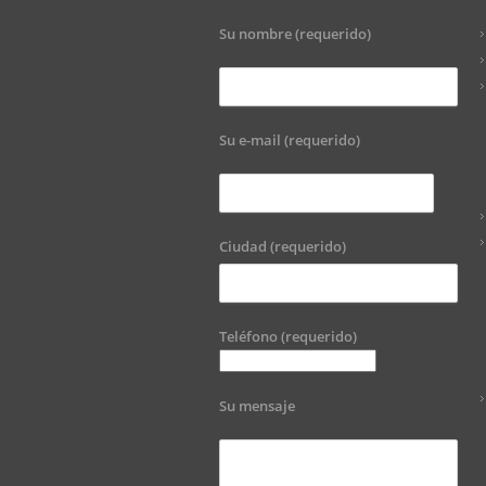
Su nombre (requerido)
Su e-mail (requerido)
Ciudad (requerido)
Teléfono (requerido)
Su mensaje