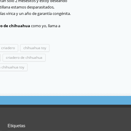
tan sólo 2 mesesitos y estoy deseando
tillana estamos desparasitados,
s vírica y un año de garantía congénita.
ro de chihuahua
como yo, llama a
 criadero
chihuahua toy
criadero de chihuahua
a chihuahua toy
Etiquetas