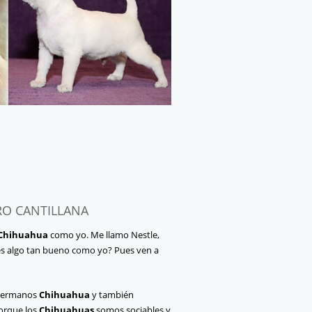
RO CANTILLANA
 Chihuahua
como yo. Me llamo Nestle,
res algo tan bueno como yo? Pues ven a
 hermanos
Chihuahua
y también
porque los
Chihuahuas
somos sociables y