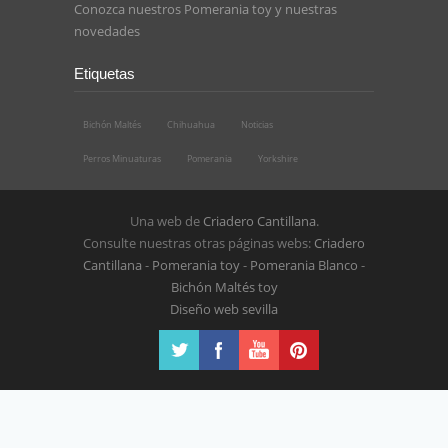
Conozca nuestros
Pomerania toy
y nuestras
novedades
Etiquetas
Bichón Maltés
Chihuahua
Noticias
Perros Minuaturas
Pomerania
Yorkshire
Una web de
Criadero Cantillana
.
Consulte nuestras otras páginas webs:
Criadero
Cantillana
-
Pomerania toy
-
Pomerania Blanco
-
Bichón Maltés toy
Diseño web sevilla