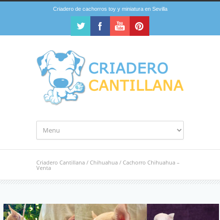
Criadero de cachorros toy y miniatura en Sevilla
Criadero Cantillana
/
Chihuahua
/
Cachorro Chihuahua –
Venta