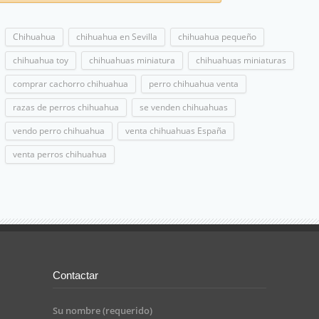
Chihuahua
chihuahua en Sevilla
chihuahua pequeño
chihuahua toy
chihuahuas miniatura
chihuahuas miniaturas
comprar cachorro chihuahua
perro chihuahua venta
razas de perros chihuahua
se venden chihuahuas
vendo perro chihuahua
venta chihuahuas España
venta perros chihuahua
Contactar
Su nombre (requerido)