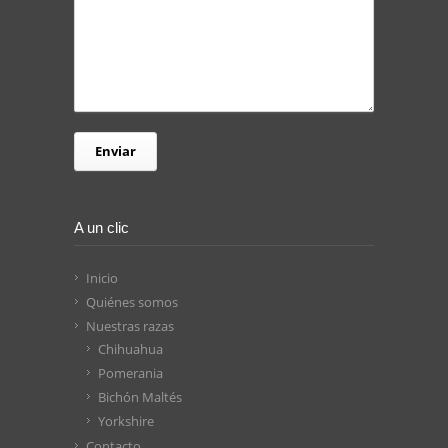
A un clic
Inicio
Quiénes somos
Nuestras razas
Chihuahua
Pomerania
Bichón Maltés
Yorkshire
Contacto