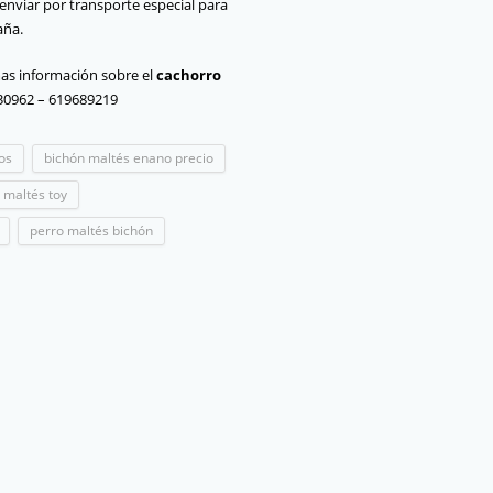
nviar por transporte especial para
aña.
mas información sobre el
cachorro
730962 – 619689219
os
bichón maltés enano precio
 maltés toy
perro maltés bichón