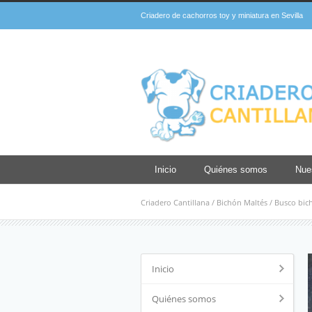
Criadero de cachorros toy y miniatura en Sevilla
Inicio
Quiénes somos
Nue
Criadero Cantillana
/
Bichón Maltés
/
Busco bich
Inicio
Quiénes somos