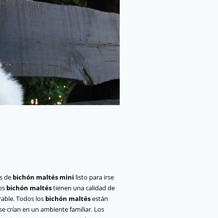
es de
bichón maltés mini
listo para irse
ros
bichón maltés
tienen una calidad de
rable. Todos los
bichón maltés
están
 crían en un ambiente familiar. Los