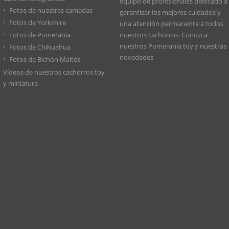
equipo de profesionales dedicado a
Fotos de nuestras camadas
garantizar los mejores cuidados y
Fotos de Yorkshire
una atención permanente a todos
Fotos de Pomerania
nuestros cachorros. Conozca
nuestros
Pomerania toy
y nuestras
Fotos de Chihuahua
novedades
Fotos de Bichón Maltés
Vídeos de nuestros cachorros toy
y miniatura