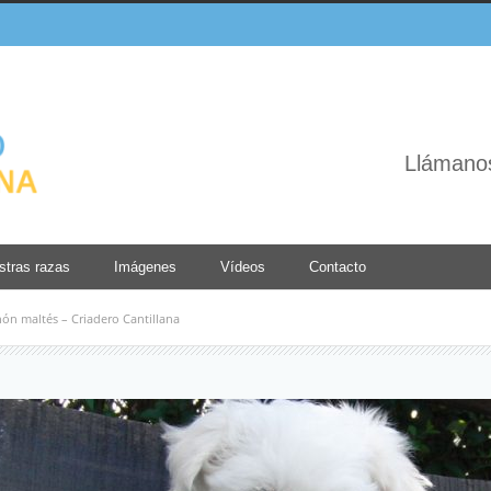
Llámano
stras razas
Imágenes
Vídeos
Contacto
ón maltés – Criadero Cantillana