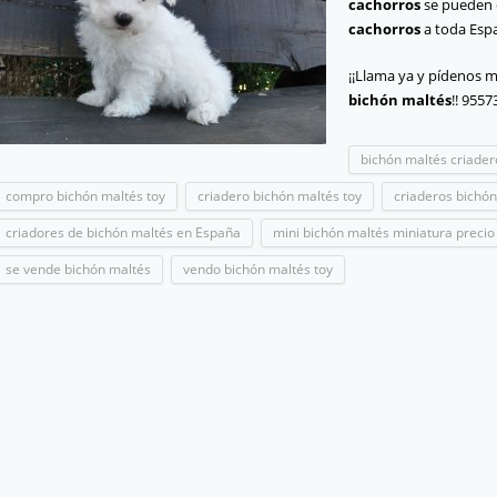
cachorros
se pueden e
cachorros
a toda Esp
¡¡Llama ya y pídenos 
bichón maltés
!! 955
bichón maltés criader
compro bichón maltés toy
criadero bichón maltés toy
criaderos bichón
criadores de bichón maltés en España
mini bichón maltés miniatura precio
se vende bichón maltés
vendo bichón maltés toy