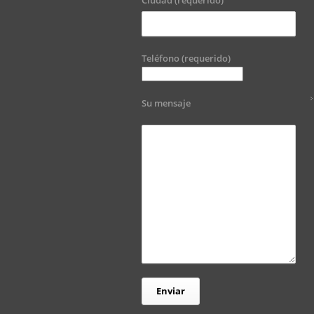
Ciudad (requerido)
Teléfono (requerido)
Su mensaje