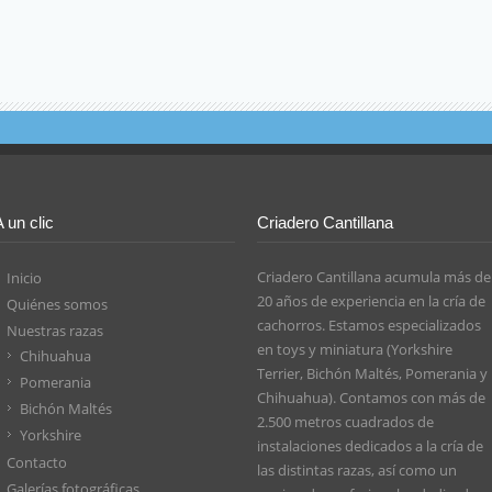
A un clic
Criadero Cantillana
Criadero Cantillana acumula más de
Inicio
20 años de experiencia en la cría de
Quiénes somos
cachorros. Estamos especializados
Nuestras razas
en toys y miniatura (Yorkshire
Chihuahua
Terrier, Bichón Maltés, Pomerania y
Pomerania
Chihuahua). Contamos con más de
Bichón Maltés
2.500 metros cuadrados de
Yorkshire
instalaciones dedicados a la cría de
Contacto
las distintas razas, así como un
Galerías fotográficas