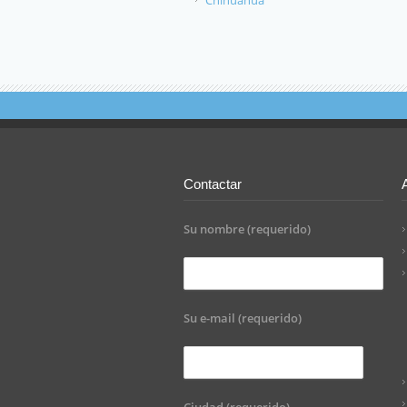
Chihuahua
Contactar
Su nombre (requerido)
Su e-mail (requerido)