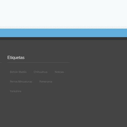
Etiquetas
Bichón Maltés
Chihuahua
Noticias
Perros Minuaturas
Pomerania
Yorkshire