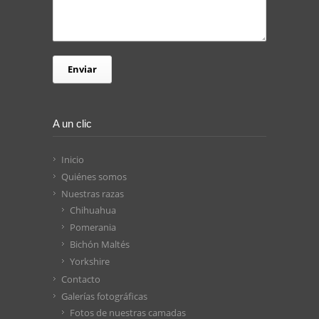
A un clic
Inicio
Quiénes somos
Nuestras razas
Chihuahua
Pomerania
Bichón Maltés
Yorkshire
Contacto
Galerías fotográficas
Fotos de nuestras camadas