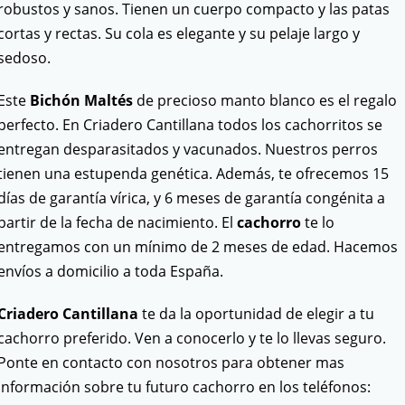
robustos y sanos. Tienen un cuerpo compacto y las patas
cortas y rectas. Su cola es elegante y su pelaje largo y
sedoso.
Este
Bichón Maltés
de precioso manto blanco es el regalo
perfecto. En Criadero Cantillana todos los cachorritos se
entregan desparasitados y vacunados. Nuestros perros
tienen una estupenda genética. Además, te ofrecemos 15
días de garantía vírica, y 6 meses de garantía congénita a
partir de la fecha de nacimiento. El
cachorro
te lo
entregamos con un mínimo de 2 meses de edad. Hacemos
envíos a domicilio a toda España.
Criadero Cantillana
te da la oportunidad de elegir a tu
cachorro preferido. Ven a conocerlo y te lo llevas seguro.
Ponte en contacto con nosotros para obtener mas
información sobre tu futuro cachorro en los teléfonos: