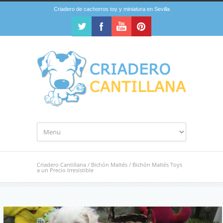
Criadero de cachorros toy y miniatura en Sevilla
Criadero Cantillana
/
Bichón Maltés
/
Bichón Maltés Toys
a un Precio Irresistible