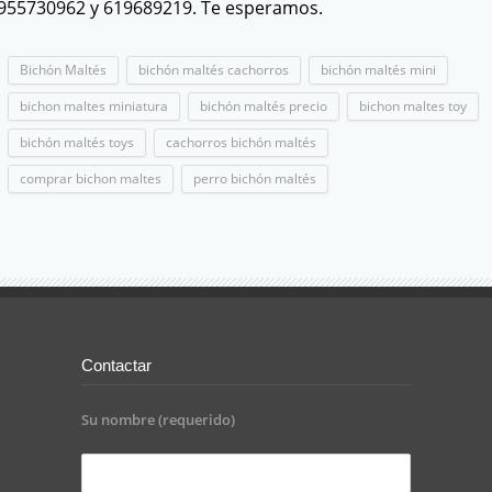
955730962 y 619689219. Te esperamos.
Bichón Maltés
bichón maltés cachorros
bichón maltés mini
bichon maltes miniatura
bichón maltés precio
bichon maltes toy
bichón maltés toys
cachorros bichón maltés
comprar bichon maltes
perro bichón maltés
Contactar
Su nombre (requerido)