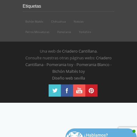
Etiquetas
Bichón Maltés
Chihuahua
Noticias
Perros Minuaturas
Pomerania
Yorkshire
Una web de
Criadero Cantillana
.
Consulte nuestras otras páginas webs:
Criadero
Cantillana
-
Pomerania toy
-
Pomerania Blanco
-
Bichón Maltés toy
Diseño web sevilla
¿Hablamos?