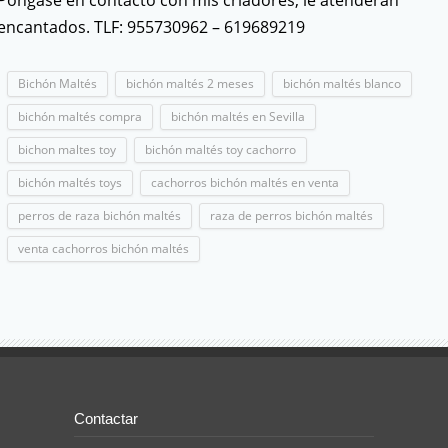
Póngase en contacto con mis criadores, le atenderán
encantados. TLF: 955730962 – 619689219
Bichón Maltés
bichón maltés 2 meses
bichón maltés blanco
bichón maltés compra
bichón maltés en Sevilla
bichon maltes toy
bichón maltés toy cachorro
bichón maltés toys
cachorros bichón maltés en venta
perros de raza bichón maltés
raza de perros bichón maltés
venta cachorros bichón maltés
Contactar