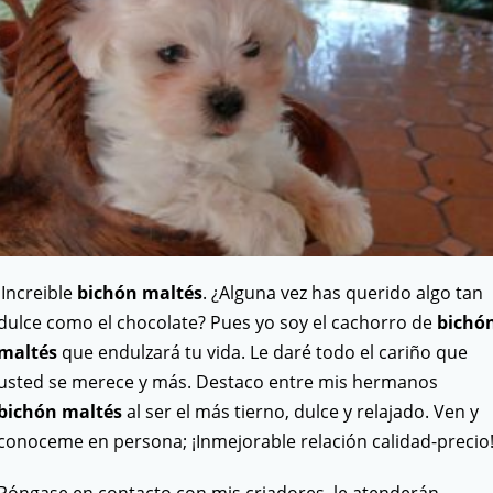
Increible
bichón maltés
. ¿Alguna vez has querido algo tan
dulce como el chocolate? Pues yo soy el cachorro de
bichó
maltés
que endulzará tu vida. Le daré todo el cariño que
usted se merece y más. Destaco entre mis hermanos
bichón maltés
al ser el más tierno, dulce y relajado. Ven y
conoceme en persona; ¡Inmejorable relación calidad-precio