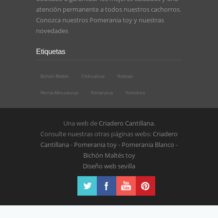
atención permanente a todos nuestros cachorros.
Conozca nuestros
Pomerania toy
y nuestras
novedades
Etiquetas
Bichón Maltés
Chihuahua
Noticias
Perros Minuaturas
Pomerania
Yorkshire
Una web de
Criadero Cantillana
.
Consulte nuestras otras páginas webs:
Criadero
Cantillana
-
Pomerania toy
-
Pomerania Blanco
-
Bichón Maltés toy
Diseño web sevilla