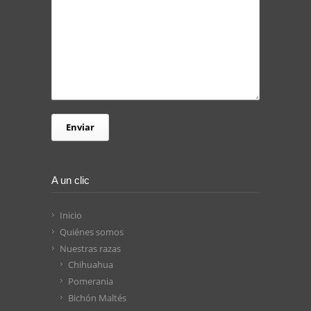
A un clic
Inicio
Quiénes somos
Nuestras razas
Chihuahua
Pomerania
Bichón Maltés