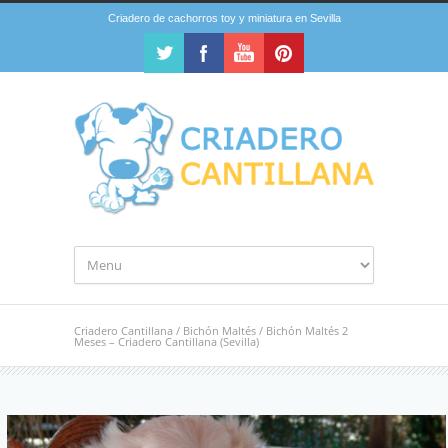
Criadero de cachorros toy y miniatura en Sevilla
Criadero Cantillana
/
Bichón Maltés
/
Bichón Maltés 2
Meses – Criadero Cantillana (Sevilla)