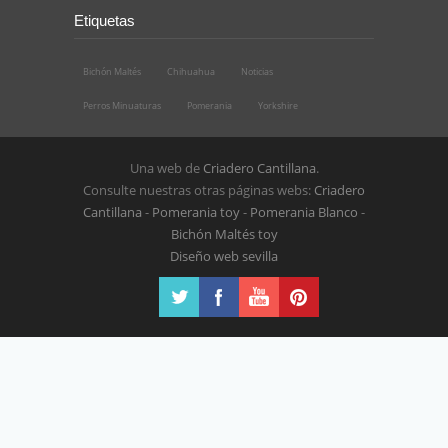
Etiquetas
Bichón Maltés
Chihuahua
Noticias
Perros Minuaturas
Pomerania
Yorkshire
Una web de
Criadero Cantillana
.
Consulte nuestras otras páginas webs:
Criadero
Cantillana
-
Pomerania toy
-
Pomerania Blanco
-
Bichón Maltés toy
Diseño web sevilla