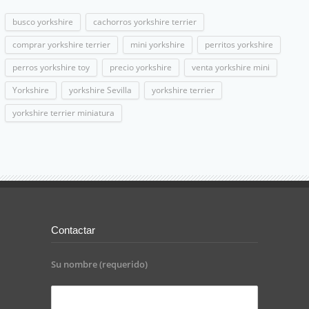
busco yorkshire
cachorros yorkshire terrier
comprar yorkshire terrier
mini yorkshire
perritos yorkshire
perros yorkshire toy
precio yorkshire
venta yorkshire mini
Yorkshire
yorkshire Sevilla
yorkshire terrier
yorkshire terrier miniatura
Contactar
Su nombre (requerido)