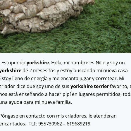
Estupendo
yorkshire
. Hola, mi nombre es Nico y soy un
yorkshire
de 2 mesesitos y estoy buscando mi nueva casa.
Estoy lleno de energía y me encanta jugar y corretear. Mi
criador dice que soy uno de sus
yorkshire terrier
favorito, 
nos está enseñando a hacer pipí en lugares permitidos, tod
una ayuda para mi nueva familia.
Póngase en contacto con mis criadores, le atenderan
encantados. TLF: 955730962 – 619689219