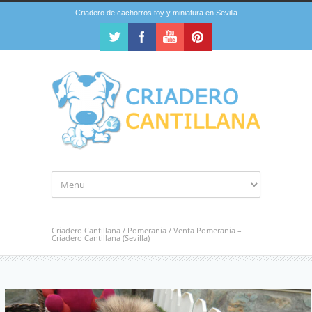
Criadero de cachorros toy y miniatura en Sevilla
Criadero Cantillana
/
Pomerania
/
Venta Pomerania –
Criadero Cantillana (Sevilla)