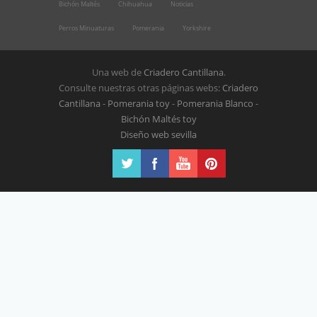
Bichón Maltés
Chihuahua
Noticias
Perros Minuaturas
Pomerania
Yorkshire
Una web de
Criadero Cantillana
.
Consulte nuestras otras páginas webs:
Criadero
Cantillana
-
Pomerania toy
-
Pomerania Blanco
-
Bichón Maltés toy
Diseño web sevilla