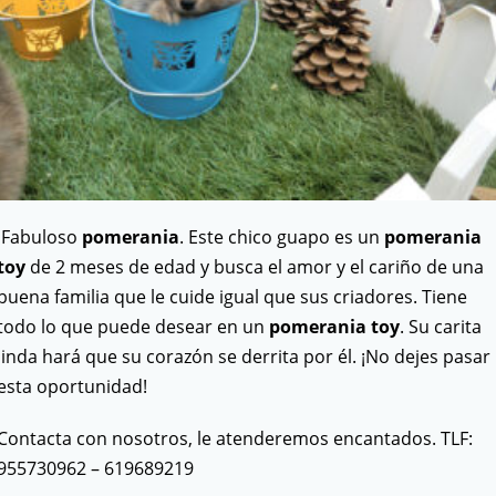
Fabuloso
pomerania
. Este chico guapo es un
pomerania
toy
de 2 meses de edad y busca el amor y el cariño de una
buena familia que le cuide igual que sus criadores. Tiene
todo lo que puede desear en un
pomerania toy
. Su carita
linda hará que su corazón se derrita por él. ¡No dejes pasar
esta oportunidad!
Contacta con nosotros, le atenderemos encantados. TLF:
955730962 – 619689219