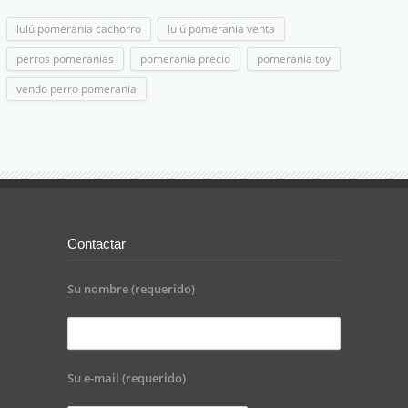
lulú pomerania cachorro
lulú pomerania venta
perros pomeranias
pomerania precio
pomerania toy
vendo perro pomerania
Contactar
Su nombre (requerido)
Su e-mail (requerido)