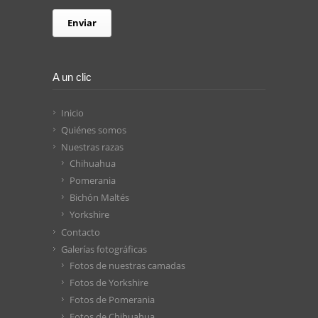
A un clic
Inicio
Quiénes somos
Nuestras razas
Chihuahua
Pomerania
Bichón Maltés
Yorkshire
Contacto
Galerías fotográficas
Fotos de nuestras camadas
Fotos de Yorkshire
Fotos de Pomerania
Fotos de Chihuahua