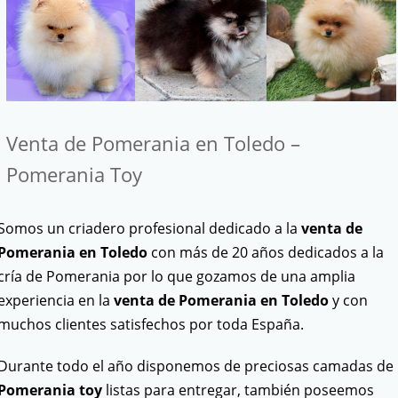
Venta de Pomerania en Toledo –
Pomerania Toy
Somos un criadero profesional dedicado a la
venta de
Pomerania en Toledo
con más de 20 años dedicados a la
cría de Pomerania por lo que gozamos de una amplia
experiencia en la
venta de Pomerania en Toledo
y con
muchos clientes satisfechos por toda España.
Durante todo el año disponemos de preciosas camadas de
Pomerania
toy
listas para entregar, también poseemos