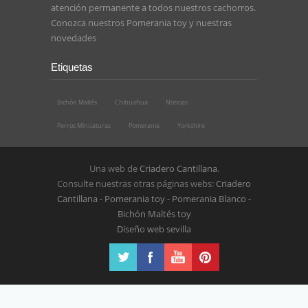
atención permanente a todos nuestros cachorros.
Conozca nuestros
Pomerania toy
y nuestras
novedades
Etiquetas
Bichón Maltés
Chihuahua
Noticias
Perros Minuaturas
Pomerania
Yorkshire
Una web de
Criadero Cantillana
.
Consulte nuestras otras páginas webs:
Criadero
Cantillana
-
Pomerania toy
-
Pomerania Blanco
-
Bichón Maltés toy
Diseño web sevilla