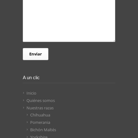
A un clic
Inicio
Quiénes somos
Nuestras razas
Chihuahua
Pomerania
Bichón Maltés
Yorkshire