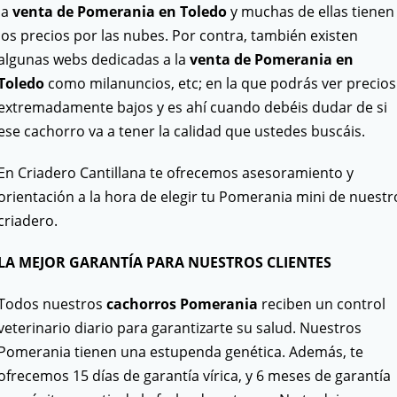
la
venta de Pomerania en Toledo
y muchas de ellas tienen
los precios por las nubes. Por contra, también existen
algunas webs dedicadas a la
venta de Pomerania en
Toledo
como milanuncios, etc; en la que podrás ver precios
extremadamente bajos y es ahí cuando debéis dudar de si
ese cachorro va a tener la calidad que ustedes buscáis.
En Criadero Cantillana te ofrecemos asesoramiento y
orientación a la hora de elegir tu Pomerania mini de nuestr
criadero.
LA MEJOR GARANTÍA PARA NUESTROS CLIENTES
Todos nuestros
cachorros Pomerania
reciben un control
veterinario diario para garantizarte su salud. Nuestros
Pomerania tienen una estupenda genética. Además, te
ofrecemos 15 días de garantía vírica, y 6 meses de garantía