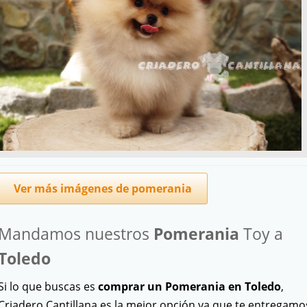
Ver más imágenes de pomerania
Mandamos nuestros
Pomerania
Toy a
Toledo
Si lo que buscas es
comprar un Pomerania en Toledo
,
Criadero Cantillana es la mejor opción ya que te entregamo