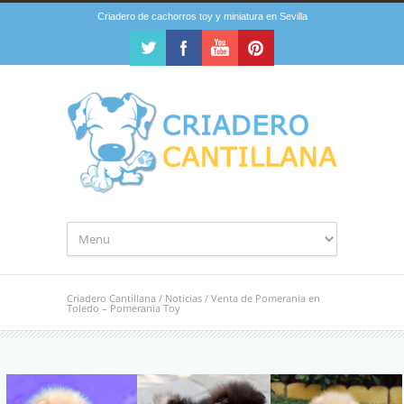
Criadero de cachorros toy y miniatura en Sevilla
Criadero Cantillana
/
Noticias
/
Venta de Pomerania en
Toledo – Pomerania Toy