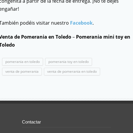
congénita a partir de la fecha de entrega. ¡No te dejes
engañar!
También podéis visitar nuestro
Facebook
.
Venta de Pomerania en Toledo
–
Pomerania
mini toy en
Toledo
pomerania en toledo
pomerania toy en toledo
venta de pomerania
venta de pomerania en toledo
Contactar