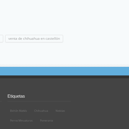
venta de chihuahua en castellón
Etiquetas
Bichón Maltés
Chihuahua
Noticias
Perros Minuaturas
Pomerania