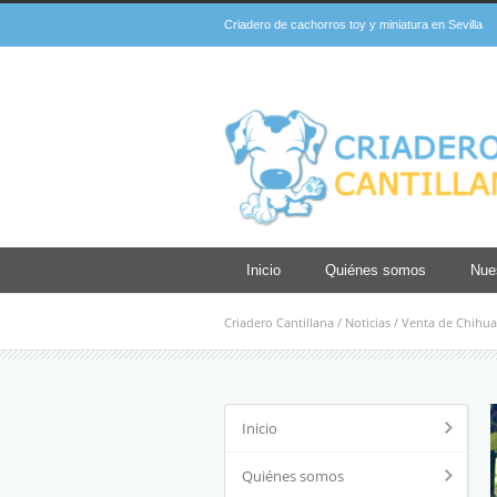
Criadero de cachorros toy y miniatura en Sevilla
Inicio
Quiénes somos
Nue
Criadero Cantillana
/
Noticias
/
Venta de Chihua
Inicio
Quiénes somos