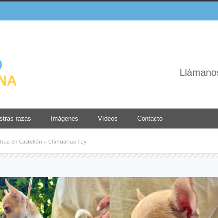
Llámano
stras razas
Imágenes
Vídeos
Contacto
hua en Castellón – Chihuahua Toy