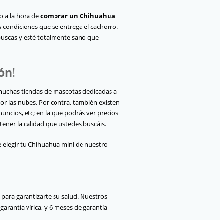
o a la hora de
comprar un Chihuahua
s condiciones que se entrega el cachorro.
 buscas y esté totalmente sano que
lón
!
 muchas tiendas de mascotas dedicadas a
por las nubes. Por contra, también existen
uncios, etc; en la que podrás ver precios
ener la calidad que ustedes buscáis.
e elegir tu Chihuahua mini de nuestro
o para garantizarte su salud. Nuestros
arantía vírica, y 6 meses de garantía