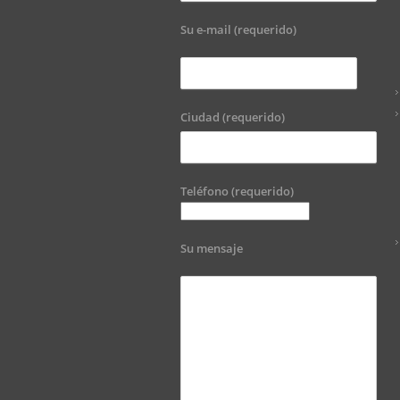
Su e-mail (requerido)
Ciudad (requerido)
Teléfono (requerido)
Su mensaje