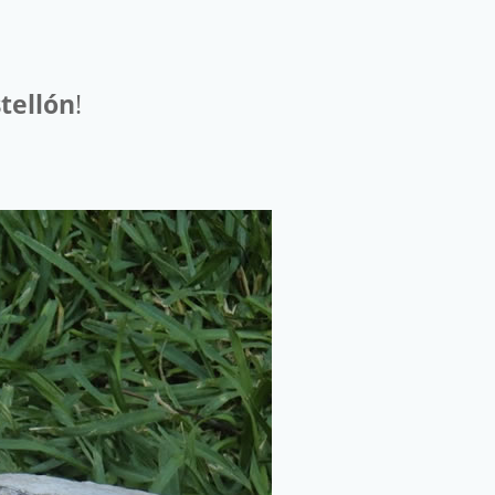
tellón
!