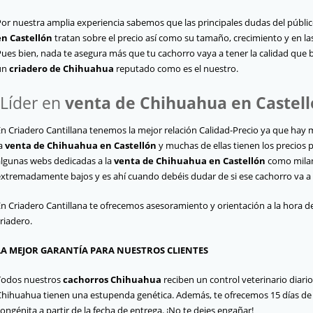
Por nuestra amplia experiencia sabemos que las principales dudas del públic
en Castellón
tratan sobre el precio así como su tamaño, crecimiento y en la
Pues bien, nada te asegura más que tu cachorro vaya a tener la calidad que
un
criadero de Chihuahua
reputado como es el nuestro.
¡Líder en
venta de Chihuahua en Castel
En Criadero Cantillana tenemos la mejor relación Calidad-Precio ya que hay
la
venta de Chihuahua en Castellón
y muchas de ellas tienen los precios 
algunas webs dedicadas a la
venta de Chihuahua en Castellón
como milan
extremadamente bajos y es ahí cuando debéis dudar de si ese cachorro va a t
En Criadero Cantillana te ofrecemos asesoramiento y orientación a la hora d
riadero.
LA MEJOR GARANTÍA PARA NUESTROS CLIENTES
Todos nuestros
cachorros Chihuahua
reciben un control veterinario diari
Chihuahua tienen una estupenda genética. Además, te ofrecemos 15 días de g
ongénita a partir de la fecha de entrega. ¡No te dejes engañar!