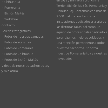
en toys y miniatura (Yorkshire
Chihuahua
Terrier, Bichón Maltés, Pomerania y
Pomerania
Chihuahua). Contamos con más de
Bichón Maltés
2.500 metros cuadrados de
Yorkshire
instalaciones dedicados a la cría de
Contacto
las distintas razas, así como un
Galerías fotográficas
equipo de profesionales dedicado a
Fotos de nuestras camadas
garantizar los mejores cuidados y
Fotos de Yorkshire
una atención permanente a todos
Fotos de Pomerania
nuestros cachorros. Conozca
nuestros
Pomerania toy
y nuestras
Fotos de Chihuahua
novedades
Fotos de Bichón Maltés
Vídeos de nuestros cachorros toy
y miniatura