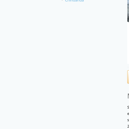
Chihuahua
S
s