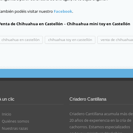
También podéis visitar nuestro
Facebook
.
Venta de Chihuahua en Castellón
–
Chihuahua
mini toy en Castellón
chihuahua en castellón
chihuahua toy en castellón
venta de chihuahua
A un clic
Criadero Cantillana
Criadero Cantillana acumula más de
Inicio
20 años de experiencia en la cría de
Quiénes somos
cachorros. Estamos especializados
Nuestras razas