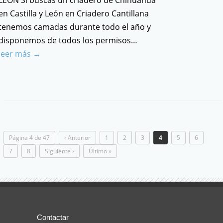
en Castilla y León en Criadero Cantillana
tenemos camadas durante todo el año y
disponemos de todos los permisos…
leer más →
Página 4 de 47
‹ Anterior
1
2
3
4
5
6
7
8
Siguiente ›
Último »
Contactar