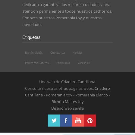
dedicado a garantizar los mejores cuidados y una
atención permanente a todos nuestros cachorros.
Conozca nuestros
Pomerania toy
y nuestras
novedades
Etiquetas
Bichón Maltés
Chihuahua
Noticias
Perros Minuaturas
Pomerania
Yorkshire
Una web de
Criadero Cantillana
.
Consulte nuestras otras páginas webs:
Criadero
Cantillana
-
Pomerania toy
-
Pomerania Blanco
-
Bichón Maltés toy
Diseño web sevilla