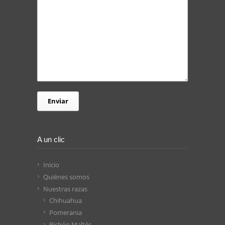
A un clic
Inicio
Quiénes somos
Nuestras razas
Chihuahua
Pomerania
Bichón Maltés