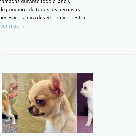
camadas durante todo el año y
disponemos de todos los permisos
necesarios para desempeñar nuestra…
leer más →