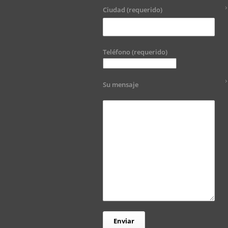
Ciudad (requerido)
Teléfono (requerido)
Su mensaje