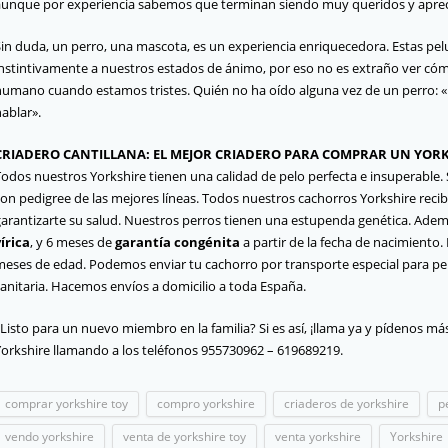
aunque por experiencia sabemos que terminan siendo muy queridos y apreci
Sin duda, un perro, una mascota, es un experiencia enriquecedora. Estas pe
instintivamente a nuestros estados de ánimo, por eso no es extraño ver cóm
humano cuando estamos tristes. Quién no ha oído alguna vez de un perro: «p
ablar».
CRIADERO CANTILLANA: EL MEJOR CRIADERO PARA COMPRAR UN YOR
Todos nuestros Yorkshire tienen una calidad de pelo perfecta e insuperable
on pedigree de las mejores líneas. Todos nuestros cachorros Yorkshire recib
garantizarte su salud. Nuestros perros tienen una estupenda genética. Adem
írica
, y 6 meses de
garantía congénita
a partir de la fecha de nacimient
meses de edad. Podemos enviar tu cachorro por transporte especial para per
anitaria. Hacemos envíos a domicilio a toda España.
Listo para un nuevo miembro en la familia? Si es así, ¡llama ya y pídenos m
Yorkshire llamando a los teléfonos 955730962 – 619689219.
comprar yorkshire toy
compro yorkshire
criaderos de yorkshire
p
vendo yorkshire
venta de yorkshire toy
venta yorkshire
Yorkshire