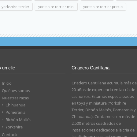
yorkshire terrier
yorkshire terrier mini
yorkshire terrier precio
A un clic
Criadero Cantillana
Criadero Cantillana acumula más de
Inicio
20 años de experiencia en la cría de
Quiénes somos
cachorros. Estamos especializados
Nuestras razas
en toys y miniatura (Yorkshire
Chihuahua
Terrier, Bichón Maltés, Pomerania y
Pomerania
Chihuahua). Contamos con más de
Bichón Maltés
2.500 metros cuadrados de
Yorkshire
instalaciones dedicados a la cría de
Contacto
las distintas razas, así como un