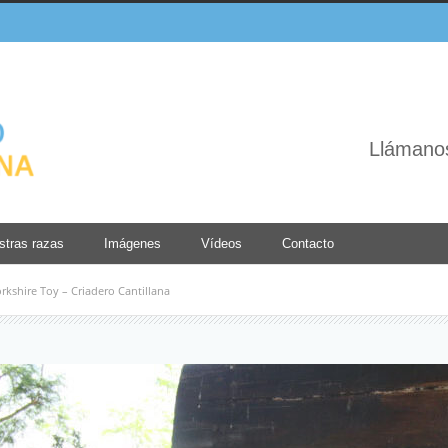
Llámano
stras razas
Imágenes
Vídeos
Contacto
rkshire Toy – Criadero Cantillana