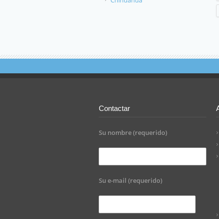
Chihuahua
Contactar
Su nombre (requerido)
Su e-mail (requerido)