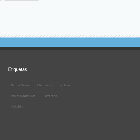
Etiquetas
Bichón Maltés
Chihuahua
Noticias
Perros Minuaturas
Pomerania
Yorkshire