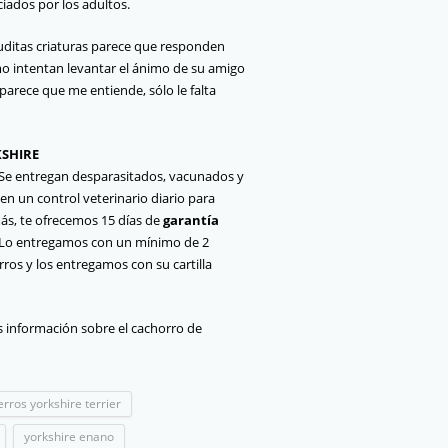
ados por los adultos.
luditas criaturas parece que responden
o intentan levantar el ánimo de su amigo
arece que me entiende, sólo le falta
KSHIRE
. Se entregan desparasitados, vacunados y
en un control veterinario diario para
ás, te ofrecemos 15 días de
garantía
o. Lo entregamos con un mínimo de 2
ros y los entregamos con su cartilla
ás información sobre el cachorro de
erros yorkshire terrier
yorkshire enano