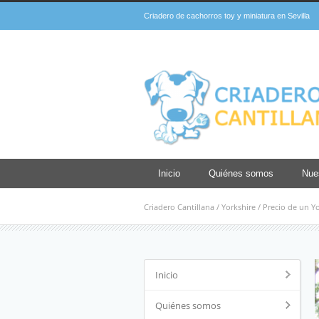
Criadero de cachorros toy y miniatura en Sevilla
Inicio
Quiénes somos
Nue
Criadero Cantillana
/
Yorkshire
/
Precio de un Yo
Inicio
Quiénes somos