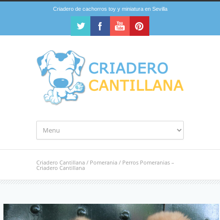
Criadero de cachorros toy y miniatura en Sevilla
Criadero Cantillana
/
Pomerania
/
Perros Pomeranias –
Criadero Cantillana