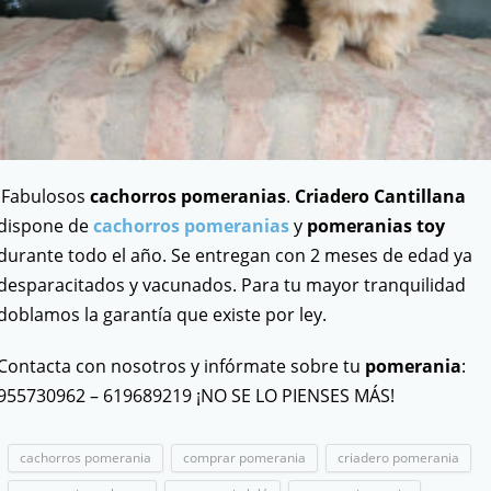
Fabulosos
cachorros pomeranias
.
Criadero Cantillana
dispone de
cachorros pomeranias
y
pomeranias toy
durante todo el año. Se entregan con 2 meses de edad ya
desparacitados y vacunados. Para tu mayor tranquilidad
doblamos la garantía que existe por ley.
Contacta con nosotros y infórmate sobre tu
pomerania
:
955730962 – 619689219 ¡NO SE LO PIENSES MÁS!
cachorros pomerania
comprar pomerania
criadero pomerania