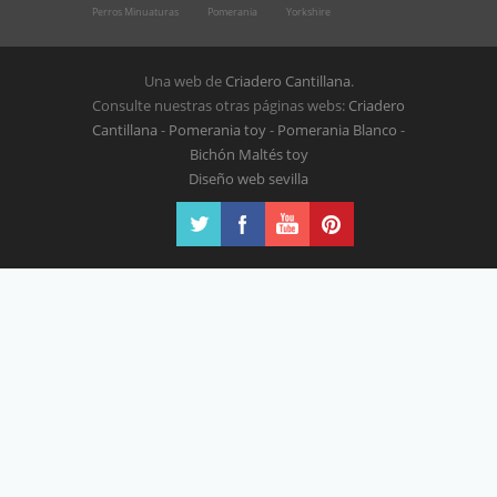
Perros Minuaturas
Pomerania
Yorkshire
Una web de
Criadero Cantillana
.
Consulte nuestras otras páginas webs:
Criadero
Cantillana
-
Pomerania toy
-
Pomerania Blanco
-
Bichón Maltés toy
Diseño web sevilla