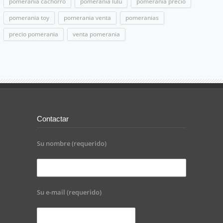
pomerania cachorro
pomerania lulú
pomerania precio
pomerania toy
pomerania venta
pomeranias
precio pomerania
venta pomerania
Contactar
Su nombre (requerido)
Su e-mail (requerido)