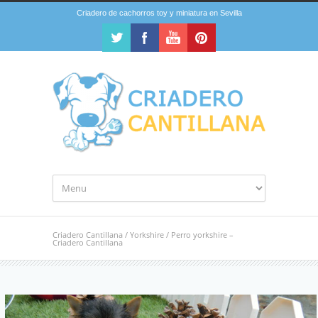
Criadero de cachorros toy y miniatura en Sevilla
Criadero Cantillana
/
Yorkshire
/
Perro yorkshire –
Criadero Cantillana