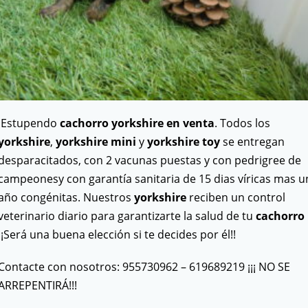
Estupendo
cachorro yorkshire en venta
. Todos los
yorkshire
,
yorkshire mini
y
yorkshire toy
se entregan
desparacitados, con 2 vacunas puestas y con pedrigree de
campeonesy con garantía sanitaria de 15 dias víricas mas u
año congénitas. Nuestros
yorkshire
reciben un control
veterinario diario para garantizarte la salud de tu
cachorro
¡¡Será una buena elección si te decides por él!!
Contacte con nosotros: 955730962 – 619689219 ¡¡¡ NO SE
ARREPENTIRÁ!!!