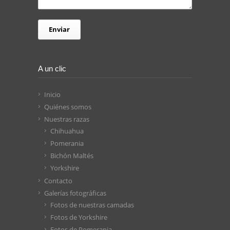
A un clic
Inicio
Quiénes somos
Nuestras razas
Chihuahua
Pomerania
Bichón Maltés
Yorkshire
Contacto
Galerías fotográficas
Fotos de nuestras camadas
Fotos de Yorkshire
Fotos de Pomerania