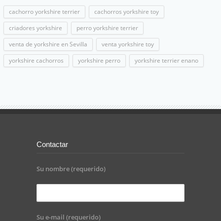
cachorro yorkshire terrier
cachorros yorkshire toy
criadores yorkshire
perro yorkshire terrier
venta de yorkshire en Sevilla
venta yorkshire toy
yorkshire cachorros
yorkshire perro
yorkshire terrier enano
Contactar
Su nombre (requerido)
Su e-mail (requerido)