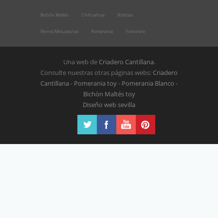
Bichón Maltés
Chihuahua
Noticias
Perros Minuaturas
Pomerania
Yorkshire
Una web de
Criadero Cantillana
.
Consulte nuestras otras páginas webs:
Criadero
Cantillana
-
Pomerania toy
-
Pomerania Blanco
-
Bichón Maltés toy
Diseño web sevilla