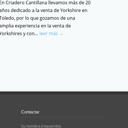
En Criadero Cantillana llevamos más de 20
años dedicado a la venta de Yorkshire en
Toledo, por lo que gozamos de una
amplia experiencia en la venta de
Yorkshires y con…
leer más →
Contactar
Su nombre (requerido)