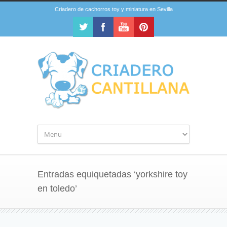
Criadero de cachorros toy y miniatura en Sevilla
Entradas equiquetadas ‘yorkshire toy
en toledo’