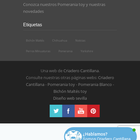
Conozca nuestros
Pomerania toy
y nuestras
novedades
Etiquetas
Bichón Maltés
Chihuahua
Noticias
Perros Minuaturas
Pomerania
Yorkshire
Una web de
Criadero Cantillana
.
Consulte nuestras otras páginas webs:
Criadero
Cantillana
-
Pomerania toy
-
Pomerania Blanco
-
Bichón Maltés toy
Diseño web sevilla
¿Hablamos?
Somos Criadero Cantillana