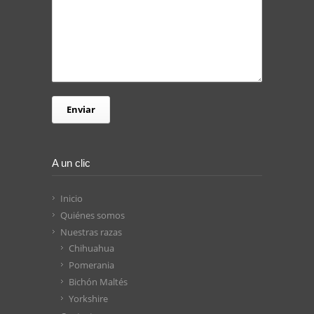
A un clic
Inicio
Quiénes somos
Nuestras razas
Chihuahua
Pomerania
Bichón Maltés
Yorkshire