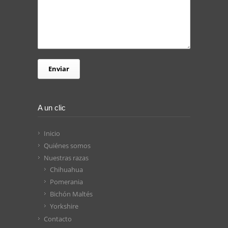
A un clic
Inicio
Quiénes somos
Nuestras razas
Chihuahua
Pomerania
Bichón Maltés
Yorkshire
Contacto