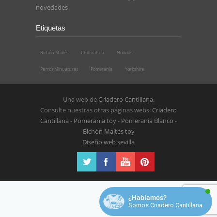
novedades
Etiquetas
Bichón Maltés
Chihuahua
Noticias
Perros Minuaturas
Pomerania
Yorkshire
Una web de
Criadero Cantillana
.
Consulte nuestras otras páginas webs:
Criadero
Cantillana
-
Pomerania toy
-
Pomerania Blanco
-
Bichón Maltés toy
Diseño web sevilla
¿Hablamos?
Somos Criadero Cantillana