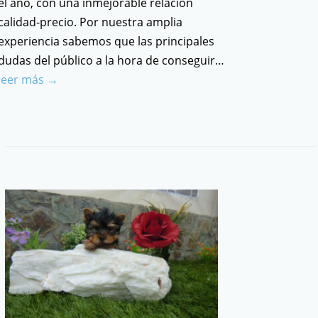
el año, con una inmejorable relación
calidad-precio. Por nuestra amplia
experiencia sabemos que las principales
dudas del público a la hora de conseguir…
leer más →