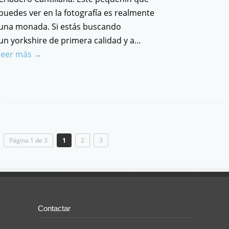
puedes ver en la fotografía es realmente
una monada. Si estás buscando
un yorkshire de primera calidad y a…
leer más →
Página 1 de 3
1
2
3
Contactar