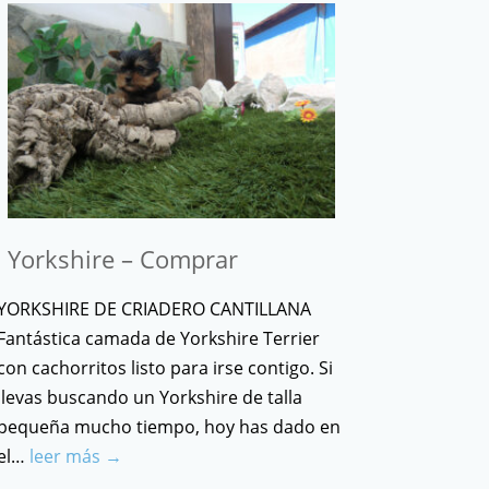
Yorkshire – Comprar
YORKSHIRE DE CRIADERO CANTILLANA
Fantástica camada de Yorkshire Terrier
con cachorritos listo para irse contigo. Si
llevas buscando un Yorkshire de talla
pequeña mucho tiempo, hoy has dado en
el…
leer más →