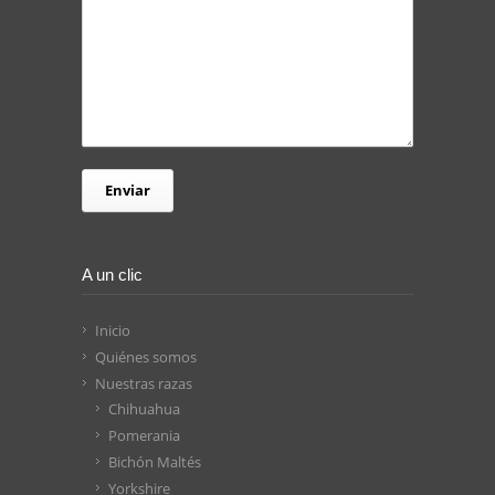
A un clic
Inicio
Quiénes somos
Nuestras razas
Chihuahua
Pomerania
Bichón Maltés
Yorkshire