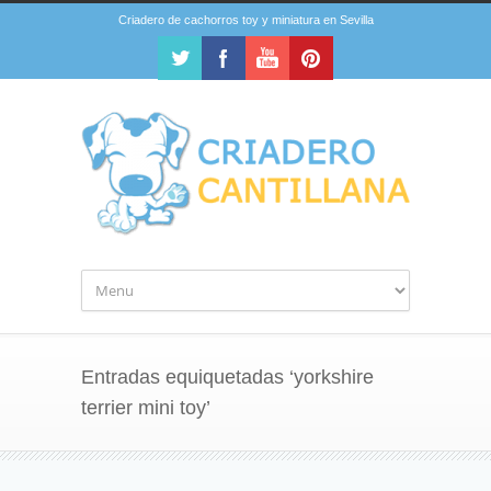
Criadero de cachorros toy y miniatura en Sevilla
Entradas equiquetadas ‘yorkshire
terrier mini toy’