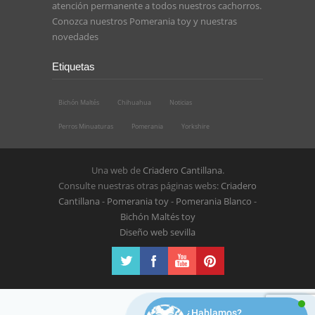
atención permanente a todos nuestros cachorros.
Conozca nuestros
Pomerania toy
y nuestras
novedades
Etiquetas
Bichón Maltés
Chihuahua
Noticias
Perros Minuaturas
Pomerania
Yorkshire
Una web de
Criadero Cantillana
.
Consulte nuestras otras páginas webs:
Criadero
Cantillana
-
Pomerania toy
-
Pomerania Blanco
-
Bichón Maltés toy
Diseño web sevilla
¿Hablamos?