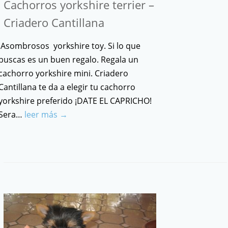
Cachorros yorkshire terrier –
Criadero Cantillana
Asombrosos yorkshire toy. Si lo que
buscas es un buen regalo. Regala un
cachorro yorkshire mini. Criadero
Cantillana te da a elegir tu cachorro
yorkshire preferido ¡DATE EL CAPRICHO!
Sera…
leer más →