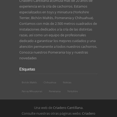
Criadero Cantillana acumula más de 20 años de
experiencia en la cría de cachorros. Estamos
especializados en toys y miniatura (Yorkshire
Terrier, Bichón Maltés, Pomerania y Chihuahua).
Contamos con más de 2.500 metros cuadrados de
instalaciones dedicados a la cría de las distintas
razas, así como un equipo de profesionales
dedicado a garantizar los mejores cuidados y una
atención permanente a todos nuestros cachorros.
Conozca nuestros
Pomerania toy
y nuestras
novedades
Etiquetas
Bichón Maltés
Chihuahua
Noticias
Perros Minuaturas
Pomerania
Yorkshire
Una web de
Criadero Cantillana
.
Consulte nuestras otras páginas webs:
Criadero