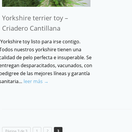
Yorkshire terrier toy –
Criadero Cantillana
Yorkshire toy listo para irse contigo.
Todos nuestros yorkshire tienen una
calidad de pelo perfecta e insuperable. Se
entregan desparacitados, vacunados, con
pedigree de las mejores líneas y garantía
sanitaria…
leer más →
Página 3 de 3
1
2
3