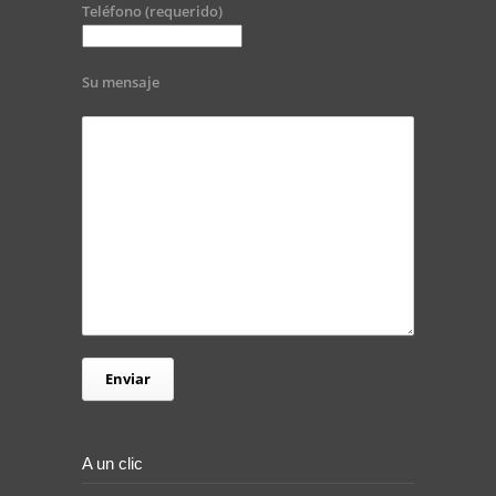
Teléfono (requerido)
Su mensaje
A un clic