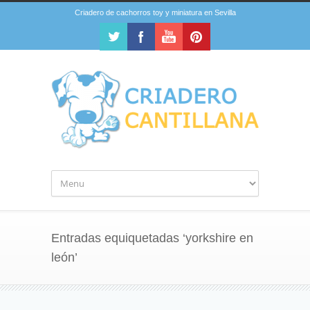
Criadero de cachorros toy y miniatura en Sevilla
Entradas equiquetadas ‘yorkshire en
león’