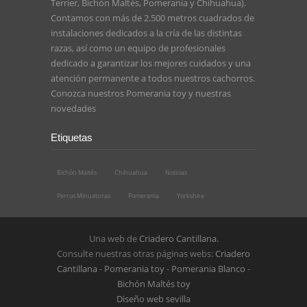
Terrier, Bichón Maltés, Pomerania y Chihuahua).
Contamos con más de 2.500 metros cuadrados de
instalaciones dedicados a la cría de las distintas
razas, así como un equipo de profesionales
dedicado a garantizar los mejores cuidados y una
atención permanente a todos nuestros cachorros.
Conozca nuestros
Pomerania toy
y nuestras
novedades
Etiquetas
Bichón Maltés
Chihuahua
Noticias
Perros Minuaturas
Pomerania
Yorkshire
Una web de
Criadero Cantillana
.
Consulte nuestras otras páginas webs:
Criadero
Cantillana
-
Pomerania toy
-
Pomerania Blanco
-
Bichón Maltés toy
Diseño web sevilla