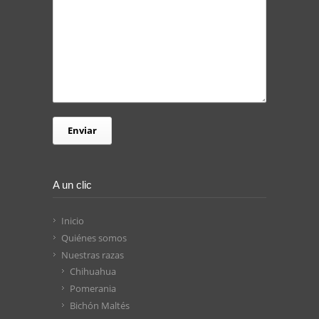
A un clic
Inicio
Quiénes somos
Nuestras razas
Chihuahua
Pomerania
Bichón Maltés