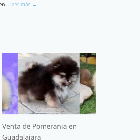
en…
leer más →
Venta de Pomerania en
Guadalajara