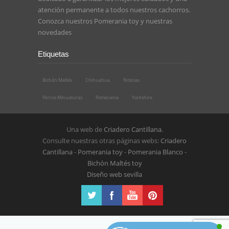
atención permanente a todos nuestros cachorros.
Conozca nuestros
Pomerania toy
y nuestras
novedades
Etiquetas
Bichón Maltés
Chihuahua
Noticias
Perros Minuaturas
Pomerania
Yorkshire
Una web de
Criadero Cantillana
.
Consulte nuestras otras páginas webs:
Criadero
Cantillana
-
Pomerania toy
-
Pomerania Blanco
-
Bichón Maltés toy
Diseño web sevilla