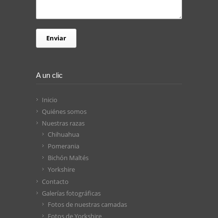
A un clic
Inicio
Quiénes somos
Nuestras razas
Chihuahua
Pomerania
Bichón Maltés
Yorkshire
Contacto
Galerías fotográficas
Fotos de nuestras camadas
Fotos de Yorkshire