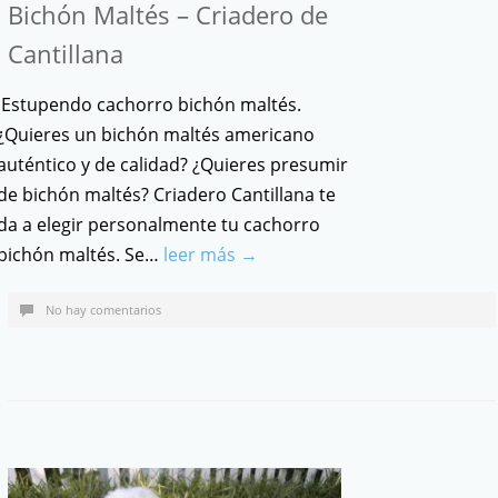
Bichón Maltés – Criadero de
Cantillana
Estupendo cachorro bichón maltés.
¿Quieres un bichón maltés americano
auténtico y de calidad? ¿Quieres presumir
de bichón maltés? Criadero Cantillana te
da a elegir personalmente tu cachorro
bichón maltés. Se…
leer más →
No hay comentarios