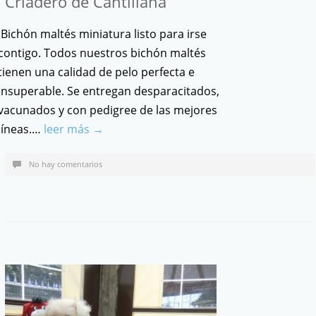
Criadero de Cantillana
Bichón maltés miniatura listo para irse
contigo. Todos nuestros bichón maltés
tienen una calidad de pelo perfecta e
insuperable. Se entregan desparacitados,
vacunados y con pedigree de las mejores
líneas.…
leer más →
No hay comentarios