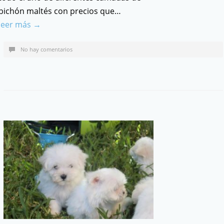
bichón maltés con precios que…
leer más →
No hay comentarios