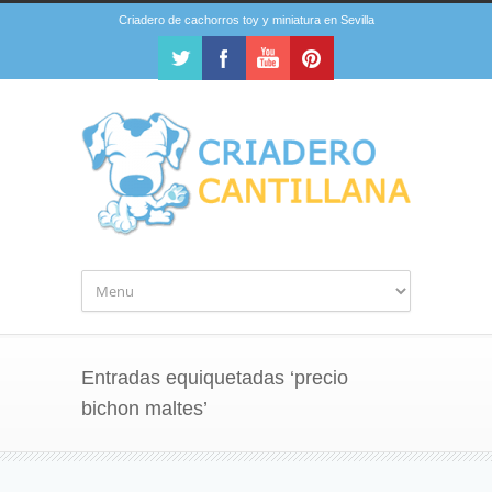
Criadero de cachorros toy y miniatura en Sevilla
Entradas equiquetadas ‘precio
bichon maltes’