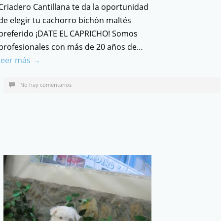
Criadero Cantillana te da la oportunidad
de elegir tu cachorro bichón maltés
preferido ¡DATE EL CAPRICHO! Somos
profesionales con más de 20 años de…
leer más →
No hay comentarios