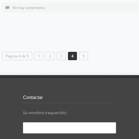
No hay comentarios
Página 4 de 5
1
2
3
4
5
Contactar
Su nombre (requerido)