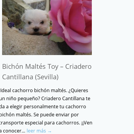
Bichón Maltés Toy – Criadero
Cantillana (Sevilla)
Ideal cachorro bichón maltés. ¿Quieres
un niño pequeño? Criadero Cantillana te
da a elegir personalmente tu cachorro
bichón maltés. Se puede enviar por
transporte especial para cachorros. ¡¡Ven
a conocer…
leer más →