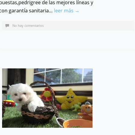
puestas,pedrigree de las mejores líneas y
con garantía sanitaria…
leer más →
No hay comentarios