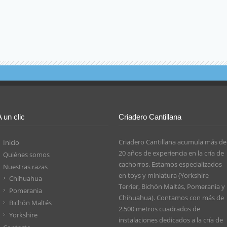
A un clic
Criadero Cantillana
Criadero Cantillana acumula más de
Inicio
20 años de experiencia en la cría de
Quiénes somos
cachorros. Estamos especializados
Nuestras razas
en toys y miniatura (Yorkshire
Chihuahua
Terrier, Bichón Maltés, Pomerania y
Pomerania
Chihuahua). Contamos con más de
Bichón Maltés
2.500 metros cuadrados de
Yorkshire
instalaciones dedicados a la cría de