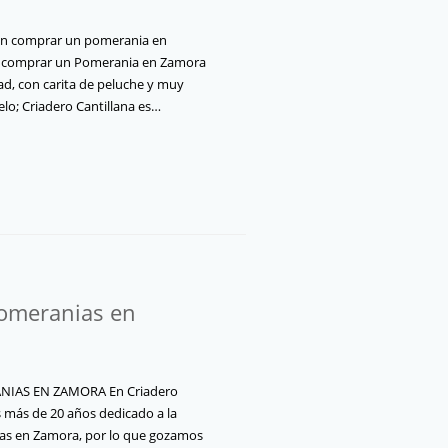
 en comprar un pomerania en
s comprar un Pomerania en Zamora
dad, con carita de peluche y muy
lo; Criadero Cantillana es…
omeranias en
IAS EN ZAMORA En Criadero
s más de 20 años dedicado a la
as en Zamora, por lo que gozamos