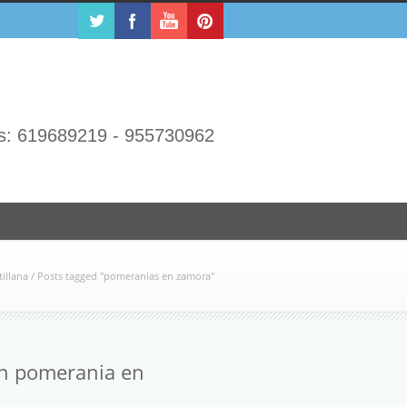
s: 619689219 - 955730962
illana
/
Posts tagged "pomeranias en zamora"
n pomerania en