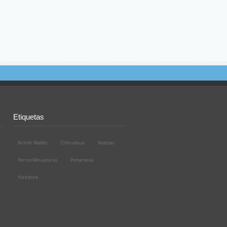
Etiquetas
Bichón Maltés
Chihuahua
Noticias
Perros Minuaturas
Pomerania
Yorkshire