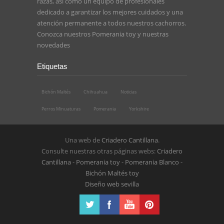
razas, así como un equipo de profesionales
dedicado a garantizar los mejores cuidados y una
atención permanente a todos nuestros cachorros.
Conozca nuestros
Pomerania toy
y nuestras
novedades
Etiquetas
Bichón Maltés
Chihuahua
Noticias
Perros Minuaturas
Pomerania
Yorkshire
Una web de
Criadero Cantillana
.
Consulte nuestras otras páginas webs:
Criadero
Cantillana
-
Pomerania toy
-
Pomerania Blanco
-
Bichón Maltés toy
Diseño web sevilla