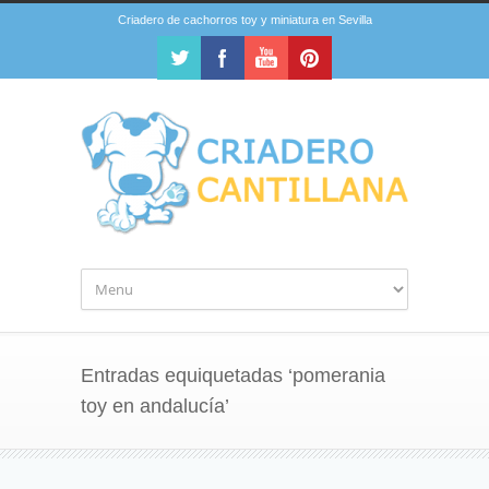
Criadero de cachorros toy y miniatura en Sevilla
Entradas equiquetadas ‘pomerania
toy en andalucía’