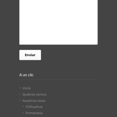
A un clic
Inicio
Quiénes somos
Nuestras razas
Chihuahua
Pomerania