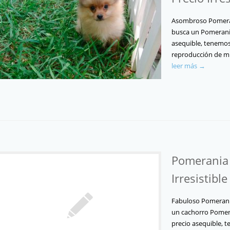
Asombroso Pomerani
busca un Pomerania
asequible, tenemos
reproducción de mu
leer más →
Pomerania 
Irresistible
Fabuloso Pomerania
un cachorro Pomera
precio asequible, 