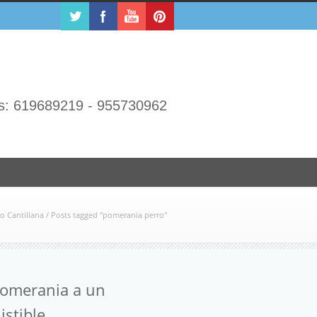
s: 619689219 - 955730962
o Cantillana
/
Posts tagged "pomerania perro"
Pomerania a un
istible