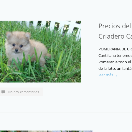
Precios de
Criadero C
POMERANIA DE CRI
Cantillana tenemo
Pomerania todo el 
de la foto, un fan
leer más →
No hay comentarios