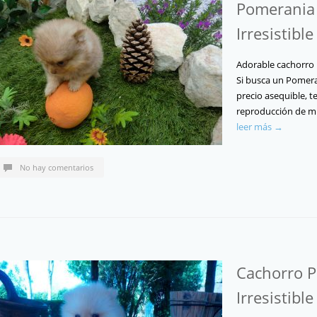
Pomerania e
Irresistible
Adorable cachorro 
Si busca un Pomera
precio asequible, 
reproducción de mu
leer más →
No hay comentarios
Cachorro P
Irresistible