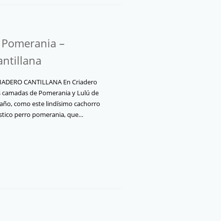
l Pomerania –
antillana
ADERO CANTILLANA En Criadero
s camadas de Pomerania y Lulú de
año, como este lindísimo cachorro
tástico perro pomerania, que…