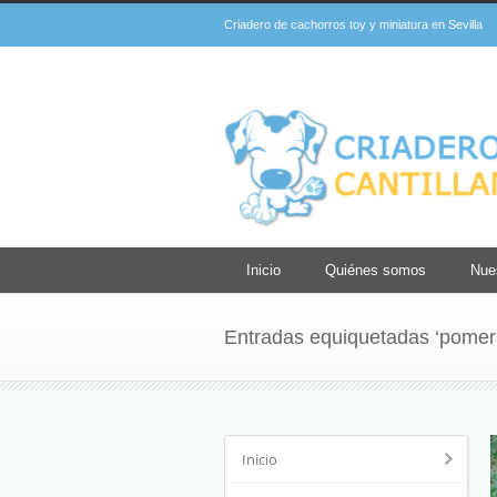
Criadero de cachorros toy y miniatura en Sevilla
Inicio
Quiénes somos
Nue
Entradas equiquetadas ‘pomera
Inicio