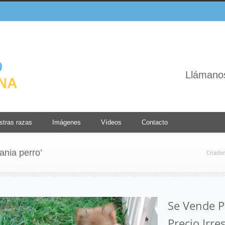
Llámano
stras razas
Imágenes
Vídeos
Contacto
nia perro’
Criader
Se Vende 
Precio Irres