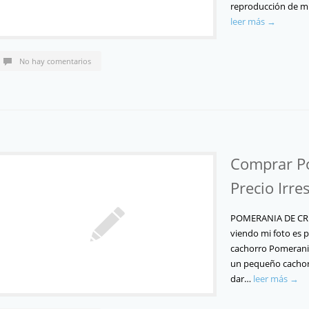
reproducción de mu
leer más →
No hay comentarios
Comprar P
Precio Irres
POMERANIA DE CRI
viendo mi foto es 
cachorro Pomerani
un pequeño cachorr
dar…
leer más →