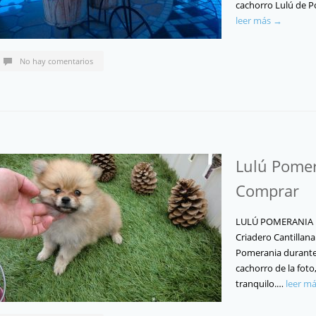
cachorro Lulú de 
leer más →
No hay comentarios
Lulú Pomer
Comprar
LULÚ POMERANIA 
Criadero Cantillan
Pomerania durante 
cachorro de la fot
tranquilo.…
leer m