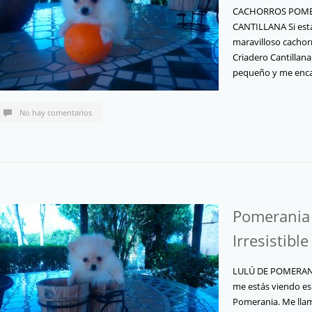
CACHORROS POMER
CANTILLANA Si est
maravilloso cachor
Criadero Cantillana
pequeño y me enca
No hay comentarios
Pomerania 
Irresistible
LULÚ DE POMERANI
me estás viendo es
Pomerania. Me lla