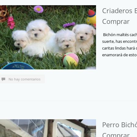
Criaderos 
Comprar
Bichón maltés cach
suerte, has encontr
caritas lindas hará
enamorará de est
No hay comentarios
Perro Bich
Comprar