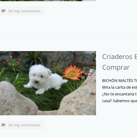
No hay comentarios
Criaderos 
Comprar
BICHÓN MALTÉS T
Mira la carita de es
¿No te encantaría 
casa? Sabemos q
No hay comentarios