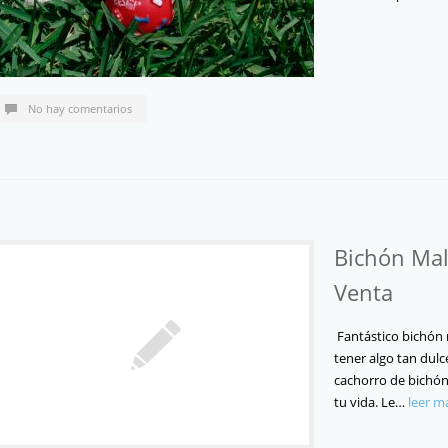
No hay comentarios
Bichón Mal
Venta
Fantástico bichón 
tener algo tan dulc
cachorro de bichón 
tu vida. Le…
leer m