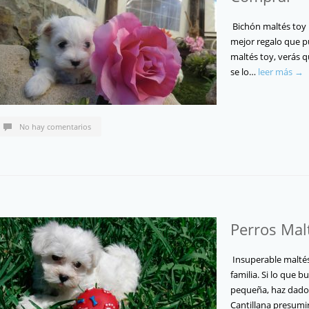
Bichón maltés toy li
mejor regalo que p
maltés toy, verás 
se lo…
leer más →
No hay comentarios
Perros Mal
Insuperable maltés
familia. Si lo que b
pequeña, haz dado 
Cantillana presum