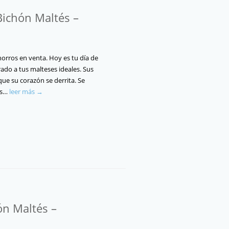
Bichón Maltés –
orros en venta. Hoy es tu día de
ado a tus malteses ideales. Sus
 que su corazón se derrita. Se
os…
leer más →
ón Maltés –