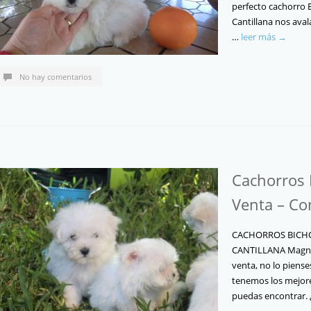
perfecto cachorro 
Cantillana nos ava
…
leer más →
No hay comentarios
Cachorros 
Venta – C
CACHORROS BICHÓ
CANTILLANA Magníf
venta, no lo piense
tenemos los mejor
puedas encontrar. 