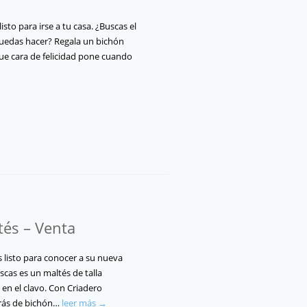
sto para irse a tu casa. ¿Buscas el
uedas hacer? Regala un bichón
que cara de felicidad pone cuando
tés – Venta
 listo para conocer a su nueva
uscas es un maltés de talla
en el clavo. Con Criadero
irás de bichón…
leer más →