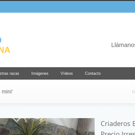
Llámano
stras razas
Imágenes
Vídeos
Contacto
 mini’
C
Criaderos 
Precio Irres