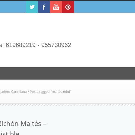
s: 619689219 - 955730962
riadero Cantillana
/
Posts tagged "maltés mini"
Bichón Maltés –
istible