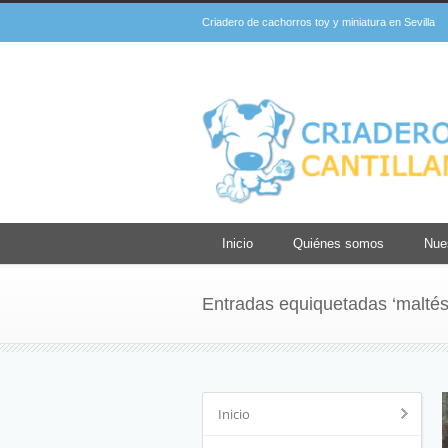
Criadero de cachorros toy y miniatura en Sevilla
Inicio
Quiénes somos
Nue
Entradas equiquetadas ‘maltés
Inicio