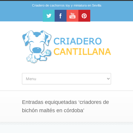
Criadero de cachorros toy y miniatura en Sevilla
Entradas equiquetadas ‘criadores de
bichón maltés en córdoba’