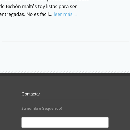
de Bichón maltés toy listas para ser
entregadas. No es fácil…
leer más →
Contactar
Su nombre (requerido)