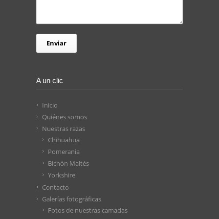
A un clic
Inicio
Quiénes somos
Nuestras razas
Chihuahua
Pomerania
Bichón Maltés
Yorkshire
Contacto
Galerías fotográficas
Fotos de nuestras camadas