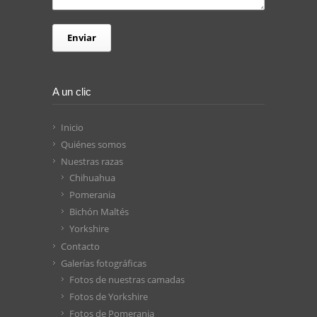
A un clic
Inicio
Quiénes somos
Nuestras razas
Chihuahua
Pomerania
Bichón Maltés
Yorkshire
Contacto
Galerías fotográficas
Fotos de nuestras camadas
Fotos de Yorkshire
Fotos de Pomerania