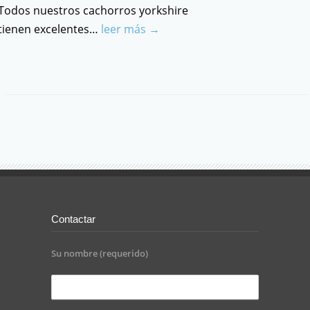
Todos nuestros cachorros yorkshire
tienen excelentes…
leer más →
Contactar
Su nombre (requerido)