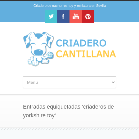
Criadero de cachorros toy y miniatura en Sevilla
Entradas equiquetadas ‘criaderos de
yorkshire toy’