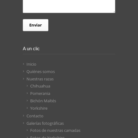
A un clic
Inicio
Quiénes somos
Nuestras razas
Chihuahua
Pomerania
Bichón Maltés
Yorkshire
Contacto
Galerías fotográficas
Fotos de nuestras camadas
Fotos de Yorkshire