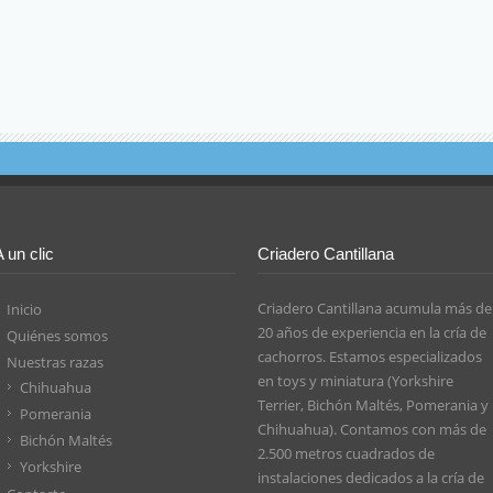
A un clic
Criadero Cantillana
Criadero Cantillana acumula más de
Inicio
20 años de experiencia en la cría de
Quiénes somos
cachorros. Estamos especializados
Nuestras razas
en toys y miniatura (Yorkshire
Chihuahua
Terrier, Bichón Maltés, Pomerania y
Pomerania
Chihuahua). Contamos con más de
Bichón Maltés
2.500 metros cuadrados de
Yorkshire
instalaciones dedicados a la cría de