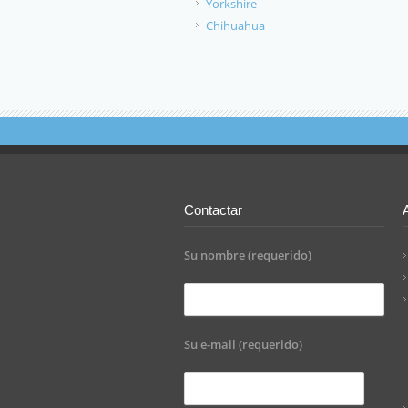
Yorkshire
Chihuahua
Contactar
Su nombre (requerido)
Su e-mail (requerido)