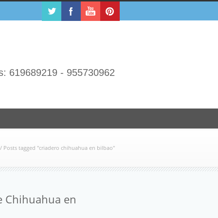
s: 619689219 - 955730962
/
Posts tagged "criadero chihuahua en bilbao"
e Chihuahua en