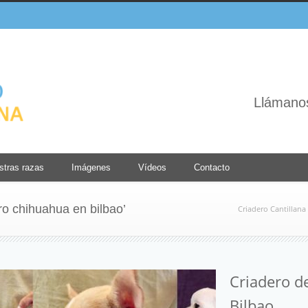
Llámano
stras razas
Imágenes
Vídeos
Contacto
ro chihuahua en bilbao’
Criadero Cantillana
Criadero d
Bilbao