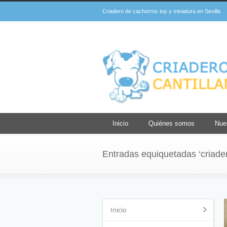
Criadero de cachorros toy y miniatura en Sevilla
Inicio
Quiénes somos
Nue
Entradas equiquetadas ‘criade
Inicio