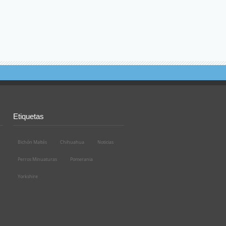
Etiquetas
Bichón Maltés
Chihuahua
Noticias
Perros Minuaturas
Pomerania
Yorkshire