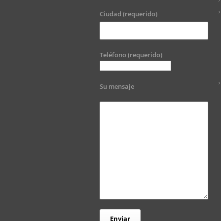
Ciudad (requerido)
Teléfono (requerido)
Su mensaje