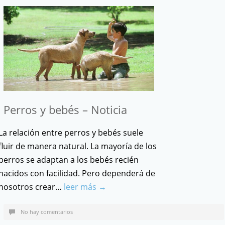
Perros y bebés – Noticia
La relación entre perros y bebés suele
fluir de manera natural. La mayoría de los
perros se adaptan a los bebés recién
nacidos con facilidad. Pero dependerá de
nosotros crear…
leer más →
No hay comentarios