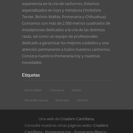
experiencia en la cría de cachorros. Estamos
especializados en toys y miniatura (Yorkshire
Terrier, Bichón Maltés, Pomerania y Chihuahua).
Contamos con más de 2.500 metros cuadrados de
instalaciones dedicados a la cría de las distintas
razas, así como un equipo de profesionales
dedicado a garantizar los mejores cuidados y una
atención permanente a todos nuestros cachorros.
Conozca nuestros
Pomerania toy
y nuestras
novedades
Etiquetas
Bichón Maltés
Chihuahua
Noticias
Perros Minuaturas
Pomerania
Yorkshire
Una web de
Criadero Cantillana
.
Consulte nuestras otras páginas webs:
Criadero
Cantillana
-
Pomerania toy
-
Pomerania Blanco
-