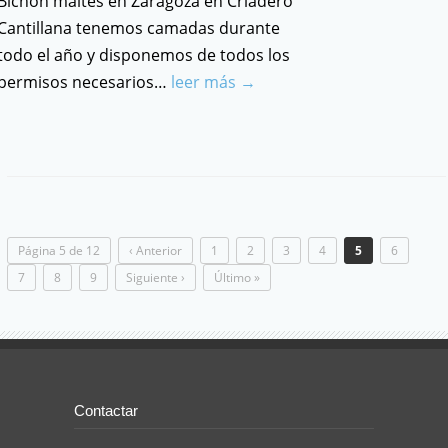
Bichón maltés en Zaragoza en Criadero
Cantillana tenemos camadas durante
todo el año y disponemos de todos los
permisos necesarios…
leer más →
Página 5 de 12
‹ Anterior
1
2
3
4
5
6
7
8
9
Siguiente ›
Último »
Contactar