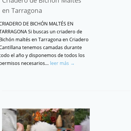
Criadero de Bichón Maltés
en Tarragona
CRIADERO DE BICHÓN MALTÉS EN
TARRAGONA Si buscas un criadero de
Bichón maltés en Tarragona en Criadero
Cantillana tenemos camadas durante
todo el año y disponemos de todos los
permisos necesarios…
leer más →