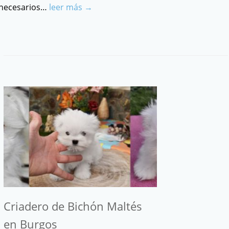
necesarios…
leer más →
Criadero de Bichón Maltés
en Burgos