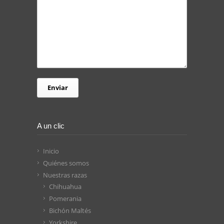
A un clic
Inicio
Quiénes somos
Nuestras razas
Chihuahua
Pomerania
Bichón Maltés
Yorkshire