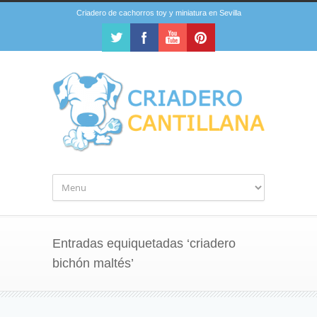
Criadero de cachorros toy y miniatura en Sevilla
Entradas equiquetadas ‘criadero
bichón maltés’