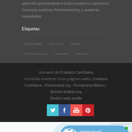
atención permanente a todos nuestros cachorros.
Conozca nuestros
Pomerania toy
y nuestras
novedades
Etiquetas
Bichón Maltés
Chihuahua
Noticias
Perros Minuaturas
Pomerania
Yorkshire
Una web de
Criadero Cantillana
.
Consulte nuestras otras páginas webs:
Criadero
Cantillana
-
Pomerania toy
-
Pomerania Blanco
-
Bichón Maltés toy
Diseño web sevilla