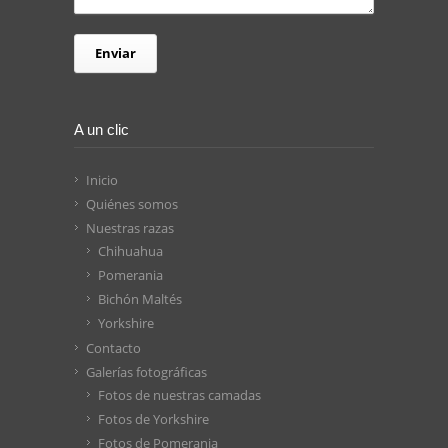
A un clic
Inicio
Quiénes somos
Nuestras razas
Chihuahua
Pomerania
Bichón Maltés
Yorkshire
Contacto
Galerías fotográficas
Fotos de nuestras camadas
Fotos de Yorkshire
Fotos de Pomerania