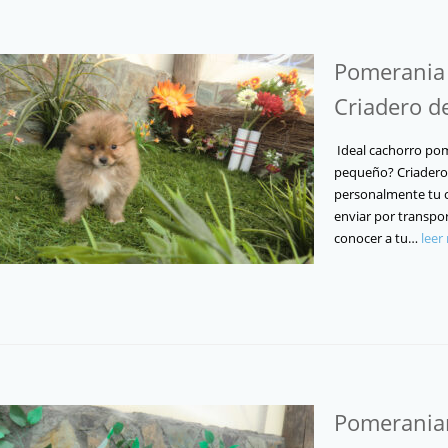
Pomerania 
Criadero d
Ideal cachorro pom
pequeño? Criadero C
personalmente tu 
enviar por transpor
conocer a tu…
leer
Pomeranian