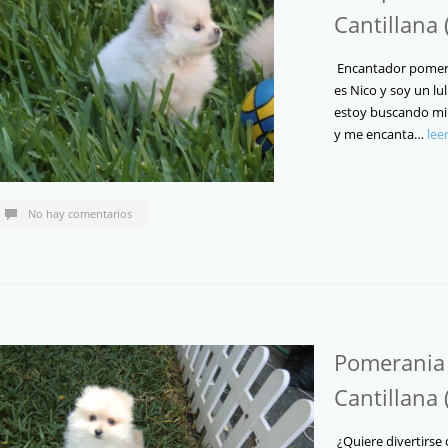
Cantillana (
Encantador pomera
es Nico y soy un l
estoy buscando mi 
y me encanta…
lee
No hay comentarios
Pomerania 
Cantillana (
¿Quiere divertirse