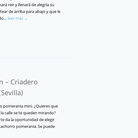
rá reir y llenará de alegría su
etear de arriba para abajo y que le
odo…
leer más →
 – Criadero
Sevilla)
o pomerania mini. ¿Quieres que
la calle se te queden mirando?
 te da la oportunidad de elegir
cachorro pomerania. Se puede
→