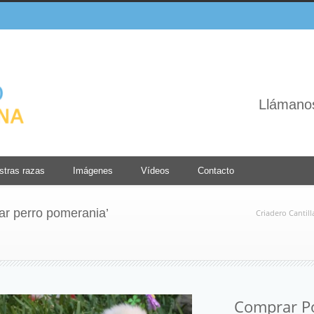
Llámano
stras razas
Imágenes
Vídeos
Contacto
ar perro pomerania’
Criadero Cantil
Comprar Po