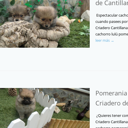
de Cantill
Espectacular cach
cuando pasees por 
Criadero Cantillana
cachorro lulú pome
leer más →
Pomerania
Criadero d
¿Quieres tener com
Criadero Cantillana