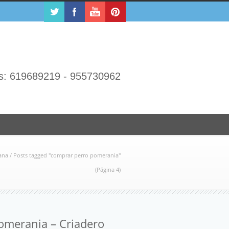
s: 619689219 - 955730962
lana
/
Posts tagged "comprar perro pomerania"
(Página 4)
merania – Criadero