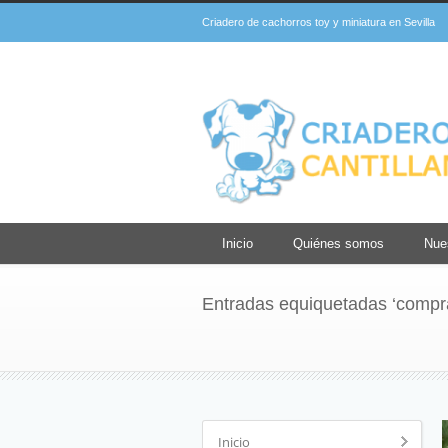
Criadero de cachorros toy y miniatura en Sevilla
Inicio
Quiénes somos
Nue
Entradas equiquetadas ‘compr
Inicio