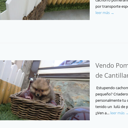
cachorro pomerania
por transporte espe
leer más →
Vendo Pome
de Cantill
Estupendo cachorr
pequeño? Criadero C
personalmente tu 
tenido un lulú de 
¡¡Ven a…
leer más 