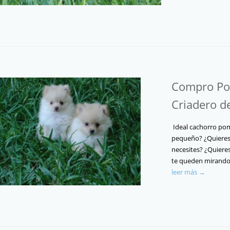
Compro Po
Criadero d
Ideal cachorro pom
pequeño? ¿Quieres
necesites? ¿Quieres
te queden mirando?
leer más →