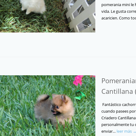
pomerania mini le ha
vida. Le gusta corr
acaricien. Como t
Pomeranian
Cantillana (
Fantástico cachorr
cuando pasees por 
Criadero Cantillana
personalmente tu 
enviar…
leer más 