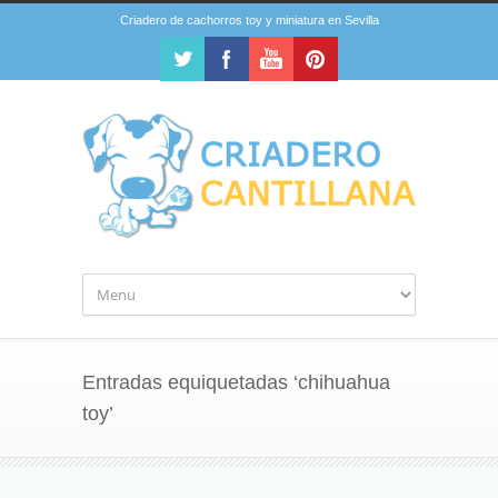
Criadero de cachorros toy y miniatura en Sevilla
Entradas equiquetadas ‘chihuahua
toy’