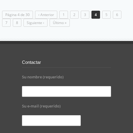
Página 4 de 30
‹ Anterior
1
2
3
4
5
6
7
8
Siguiente ›
Último »
Contactar
Su nombre (requerido)
Su e-mail (requerido)