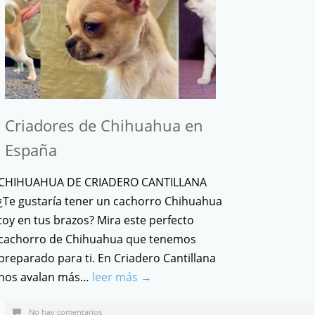
Criadores de Chihuahua en
España
CHIHUAHUA DE CRIADERO CANTILLANA
¿Te gustaría tener un cachorro Chihuahua
toy en tus brazos? Mira este perfecto
cachorro de Chihuahua que tenemos
preparado para ti. En Criadero Cantillana
nos avalan más…
leer más →
No hay comentarios