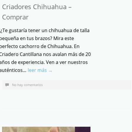
Criadores Chihuahua –
Comprar
¿Te gustaría tener un chihuahua de talla
pequeña en tus brazos? Mira este
perfecto cachorro de Chihuahua. En
Criadero Cantillana nos avalan más de 20
años de experiencia. Ven a ver nuestros
auténticos…
leer más →
No hay comentarios