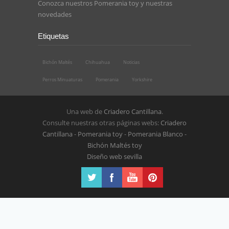
Conozca nuestros
Pomerania toy
y nuestras
novedades
Etiquetas
Bichón Maltés
Chihuahua
Noticias
Perros Minuaturas
Pomerania
Yorkshire
Una web de
Criadero Cantillana
.
Consulte nuestras otras páginas webs:
Criadero
Cantillana
-
Pomerania toy
-
Pomerania Blanco
-
Bichón Maltés toy
Diseño web sevilla