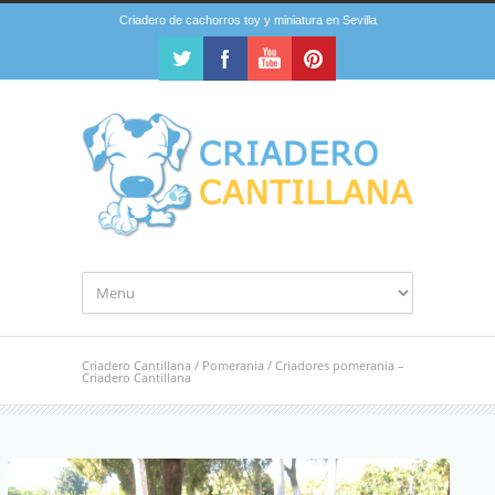
Criadero de cachorros toy y miniatura en Sevilla
Criadero Cantillana
/
Pomerania
/
Criadores pomerania –
Criadero Cantillana