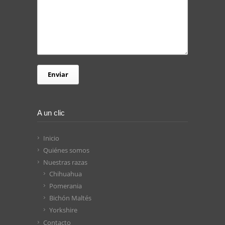
A un clic
Inicio
Quiénes somos
Nuestras razas
Chihuahua
Pomerania
Bichón Maltés
Yorkshire
Contacto