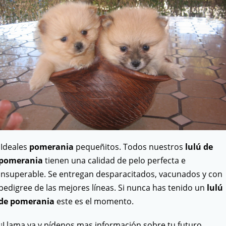
Ideales
pomerania
pequeñitos. Todos nuestros
lulú de
pomerania
tienen una calidad de pelo perfecta e
insuperable. Se entregan desparacitados, vacunados y con
pedigree de las mejores líneas. Si nunca has tenido un
lulú
de pomerania
este es el momento.
¡¡Llama ya y pídenos mas información sobre tu futuro