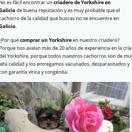
No es fácil encontrar un
criadero de Yorkshire en
Galicia
de buena reputación y es muy probable que el
cachorro de la calidad que buscas no se encuentre en
Galicia
.
¿Por qué
comprar un Yorkshire
en nuestro criadero?
Porque nos avalan más de 20 años de experiencia en la cría
del Yorkshire, porque todos nuestros cachorros son de mu
alta calidad y los entregamos vacunados, desparasitados y
con garantía vírica y congénita.