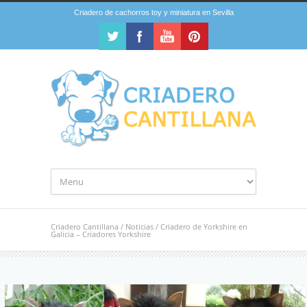
Criadero de cachorros toy y miniatura en Sevilla
Criadero Cantillana
/
Noticias
/
Criadero de Yorkshire en
Galicia – Criadores Yorkshire