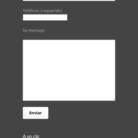
Teléfono (requerido)
Su mensaje
A un clic