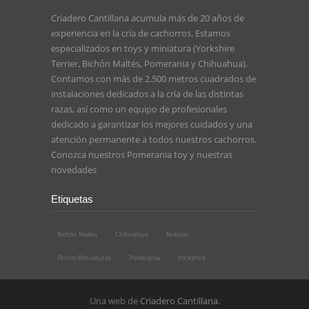
Criadero Cantillana acumula más de 20 años de
experiencia en la cría de cachorros. Estamos
especializados en toys y miniatura (Yorkshire
Terrier, Bichón Maltés, Pomerania y Chihuahua).
Contamos con más de 2.500 metros cuadrados de
instalaciones dedicados a la cría de las distintas
razas, así como un equipo de profesionales
dedicado a garantizar los mejores cuidados y una
atención permanente a todos nuestros cachorros.
Conozca nuestros
Pomerania toy
y nuestras
novedades
Etiquetas
Bichón Maltés
Chihuahua
Noticias
Perros Minuaturas
Pomerania
Yorkshire
Una web de
Criadero Cantillana
.