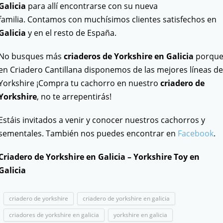
Galicia
para allí encontrarse con su nueva
familia. Contamos con muchísimos clientes satisfechos en
Galicia
y en el resto de España.
No busques más
criaderos de Yorkshire en Galicia
porqu
en Criadero Cantillana disponemos de las mejores líneas de
Yorkshire ¡Compra tu cachorro en nuestro
criadero de
Yorkshire
, no te arrepentirás!
Estáis invitados a venir y conocer nuestros cachorros y
sementales. También nos puedes encontrar en
Facebook
.
Criadero de Yorkshire en Galicia – Yorkshire Toy en
Galicia
criadero de yorkshire
criadero de yorkshire en galicia
criadores de yorkshire en galicia
yorkshire en galicia