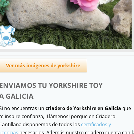
Ver más imágenes de yorkshire
ENVIAMOS TU YORKSHIRE TOY
A
GALICIA
Si no encuentras un
criadero de Yorkshire en Galicia
que
te inspire confianza, ¡Llámenos! porque en Criadero
Cantillana disponemos de todos los
certificados y
licencias
necesarios. Además nuestro criadero cuenta con l