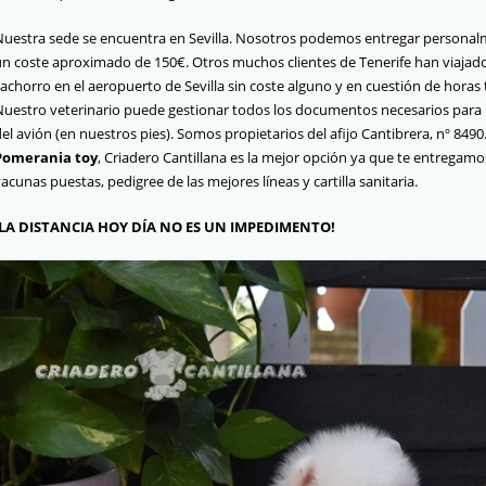
Nuestra sede se encuentra en Sevilla. Nosotros podemos entregar persona
un coste aproximado de 150€. Otros muchos clientes de Tenerife han viajado
achorro en el aeropuerto de Sevilla sin coste alguno y en cuestión de hora
Nuestro veterinario puede gestionar todos los documentos necesarios para p
el avión (en nuestros pies). Somos propietarios del afijo Cantibrera, nº 8490
Pomerania toy
, Criadero Cantillana es la mejor opción ya que te entregam
acunas puestas, pedigree de las mejores líneas y cartilla sanitaria.
¡LA DISTANCIA HOY DÍA NO ES UN IMPEDIMENTO!