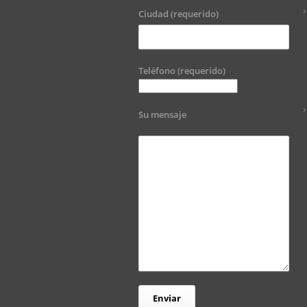
Ciudad (requerido)
Teléfono (requerido)
Su mensaje