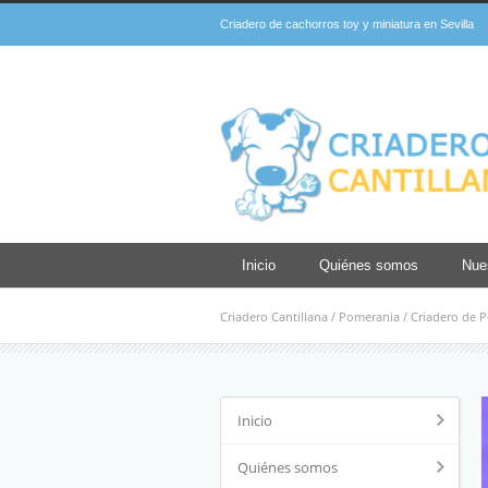
Criadero de cachorros toy y miniatura en Sevilla
Inicio
Quiénes somos
Nue
Criadero Cantillana
/
Pomerania
/
Criadero de P
Inicio
Quiénes somos