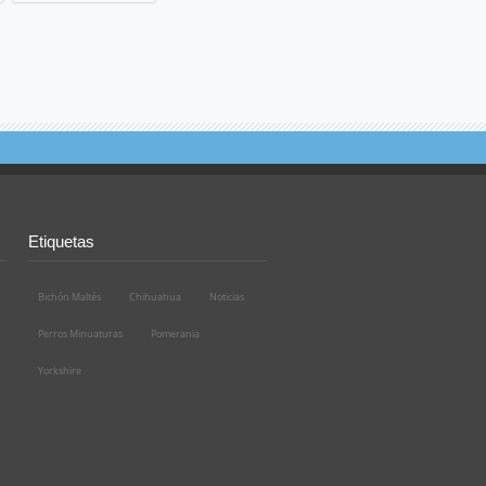
Etiquetas
Bichón Maltés
Chihuahua
Noticias
Perros Minuaturas
Pomerania
Yorkshire