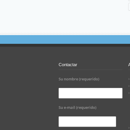
Contactar
Su nombre (requerido)
Su e-mail (requerido)