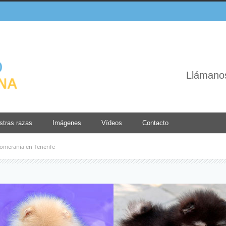
Llámano
stras razas
Imágenes
Vídeos
Contacto
omerania en Tenerife