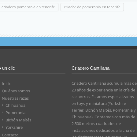
criadero pomerania en tenerife
criador de pomerania en tenerife
A un clic
Criadero Cantillana
Criadero Cantillana acumula más de
Inicio
20 años de experiencia en la cría de
Quiénes somos
cachorros. Estamos especializados
Nuestras razas
en toys y miniatura (Yorkshire
Chihuahua
Terrier, Bichón Maltés, Pomerania y
Pomerania
Chihuahua). Contamos con más de
Bichón Maltés
2.500 metros cuadrados de
Yorkshire
instalaciones dedicados a la cría de
Contacto