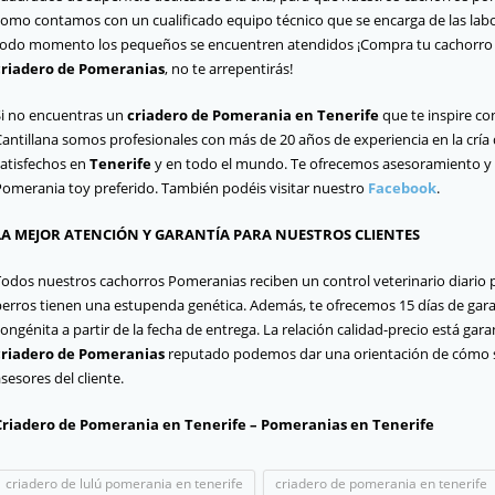
como contamos con un cualificado equipo técnico que se encarga de las lab
todo momento los pequeños se encuentren atendidos ¡Compra tu cachorro
criadero de Pomeranias
, no te arrepentirás!
Si no encuentras un
criadero de Pomerania en Tenerife
que te inspire c
Cantillana somos profesionales con más de 20 años de experiencia en la crí
satisfechos en
Tenerife
y en todo el mundo. Te ofrecemos asesoramiento y or
Pomerania toy preferido. También podéis visitar nuestro
Facebook
.
LA MEJOR ATENCIÓN Y GARANTÍA PARA NUESTROS CLIENTES
Todos nuestros cachorros Pomeranias reciben un control veterinario diario p
perros tienen una estupenda genética. Además, te ofrecemos 15 días de garan
ongénita a partir de la fecha de entrega. La relación calidad-precio está ga
criadero de Pomeranias
reputado podemos dar una orientación de cómo s
sesores del cliente.
Criadero de Pomerania en Tenerife – Pomeranias en Tenerife
criadero de lulú pomerania en tenerife
criadero de pomerania en tenerife