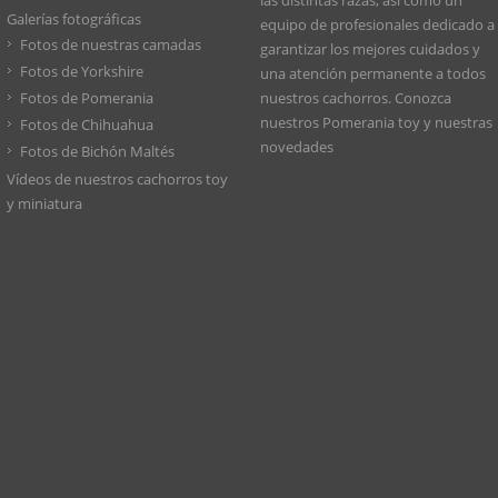
las distintas razas, así como un
Galerías fotográficas
equipo de profesionales dedicado a
Fotos de nuestras camadas
garantizar los mejores cuidados y
Fotos de Yorkshire
una atención permanente a todos
Fotos de Pomerania
nuestros cachorros. Conozca
nuestros
Pomerania toy
y nuestras
Fotos de Chihuahua
novedades
Fotos de Bichón Maltés
Vídeos de nuestros cachorros toy
y miniatura